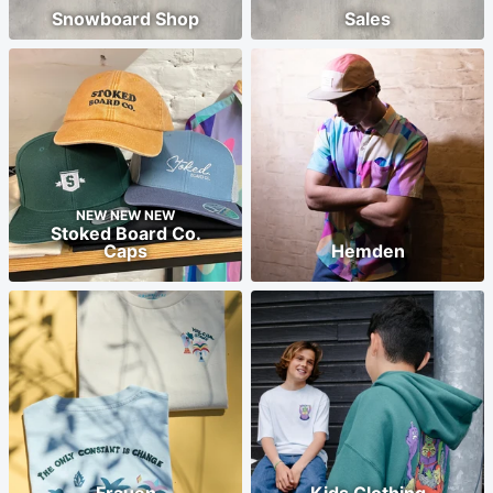
Snowboard Shop
Sales
NEW NEW NEW
Stoked Board Co.
Caps
Hemden