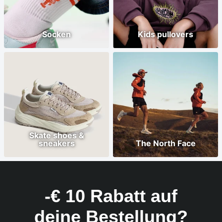
Socken
Kids pullovers
Skate shoes &
sneakers
The North Face
-€ 10 Rabatt auf
deine Bestellung?