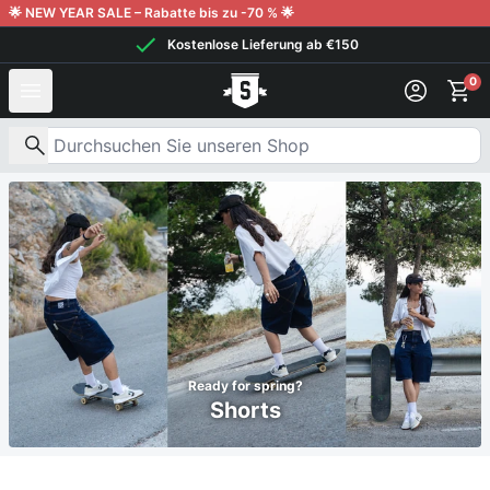
Weiter zum Inhalt
🌟 NEW YEAR SALE – Rabatte bis zu -70 % 🌟
Kostenlose Lieferung ab €150
0
Nach Produkten suchen
Ready for spring?
Shorts