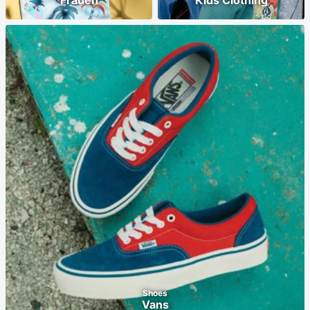
Frauen
Kids Clothing
Shoes
Vans