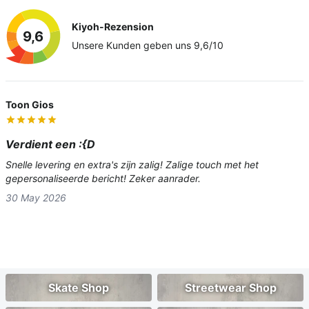
Kiyoh-Rezension
9,6
Unsere Kunden geben uns 9,6/10
Sven
Toon Gios
Super.
Verdient een :{D
Had 2 set skateboards samengesteld. In mijn enthousiasme had
Snelle levering en extra's zijn zalig! Zalige touch met het
ik de verkeerde wielen geselecteerd. Ik kreeg direct een
gepersonaliseerde bericht! Zeker aanrader.
telefoontje om mij hiervan op de hoogte te stellen. En hebben
30 May 2026
dit...
11 Jul 2026
Skate Shop
Streetwear Shop