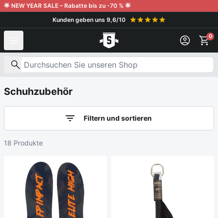
Weiter zum Inhalt
🌟 NEW YEAR SALE – Rabatte bis zu -70 % 🌟
Kunden geben uns 9,6/10
0
Nach Produkten suchen
Schuhzubehör
Filtern und sortieren
18 Produkte