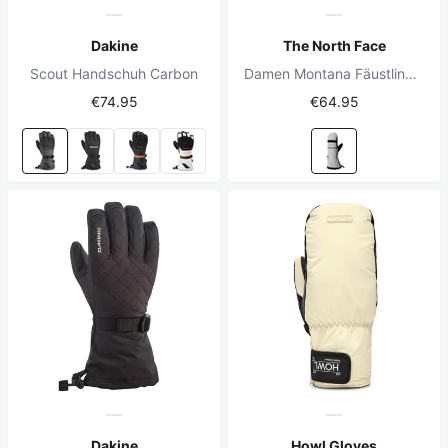
Dakine
The North Face
Scout Handschuh Carbon
Damen Montana Fäustlinge Weiß Dune
€74.95
€64.95
Dakine
Howl Gloves