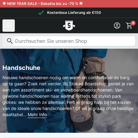
Weiter zum Inhalt
🌟 NEW YEAR SALE – Rabatte bis zu -70 % 🌟
Kostenlose Lieferung ab €150
0
Nach Produkten suchen
Handschuhe
Nieuwe handschoenen nodig om warm en comfortabel de berg
op te gaan? Zoek niet verder. Bij Stoked Boardshop geniet je van
een ruim assortiment ski- en snowboardhandschoenen. Van
gewone handschoenen naar warme mittens tot stylish park
gloves: we hebben ze allemaal. Heb je graag hulp bij het kiezen
van de ideale snow handschoenen? Of wil je graag onze handige
maattabel...
Mehr Info