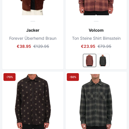
Jacker
Volcom
Forever Überhemd Braun
Ton Steine Shirt Bimsstein
€38.95
€129.95
€23.95
€79.95
-70%
-50%