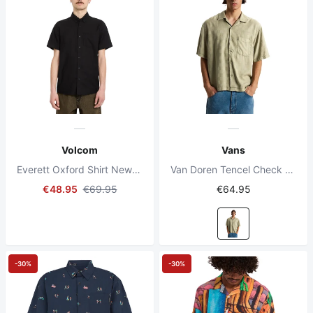
Volcom
Vans
Everett Oxford Shirt New Black
Van Doren Tencel Check Soft Sage Short Sleeve
€48.95
€69.95
€64.95
-30%
-30%