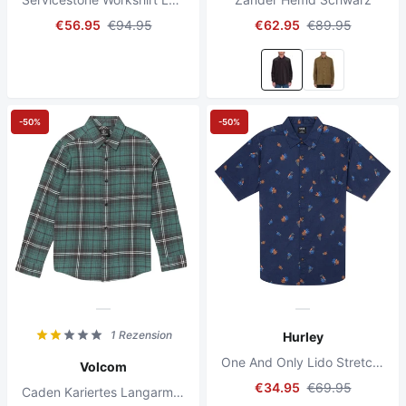
€56.95
€94.95
€62.95
€89.95
-50%
-50%
1 Rezension
Hurley
One And Only Lido Stretch Shirt Submarine
Volcom
€34.95
€69.95
Caden Kariertes Langarmhemd Seegrün