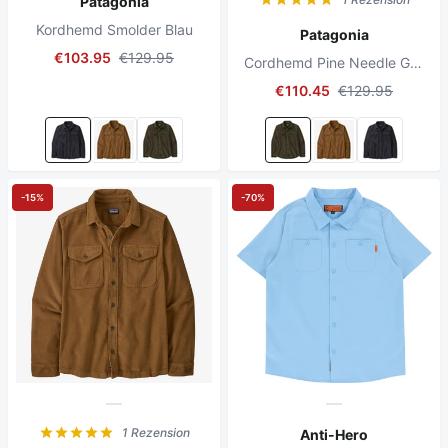
Patagonia
Kordhemd Smolder Blau
Patagonia
€103.95
€129.95
Cordhemd Pine Needle Grün
€110.45
€129.95
-15%
-70%
1 Rezension
Anti-Hero