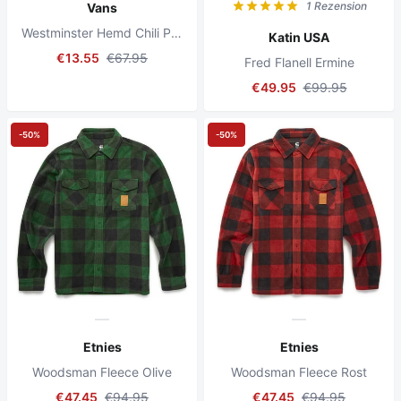
1 Rezension
Vans
Westminster Hemd Chili Pepper/Schwarz
Katin USA
€13.55
€67.95
Fred Flanell Ermine
€49.95
€99.95
-50%
-50%
Etnies
Etnies
Woodsman Fleece Olive
Woodsman Fleece Rost
€47.45
€94.95
€47.45
€94.95