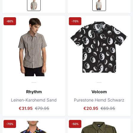
-60%
-70%
Rhythm
Volcom
Leinen-Karohemd Sand
Purestone Hemd Schwarz
€31.95
€79.95
€20.95
€69.95
-70%
-50%