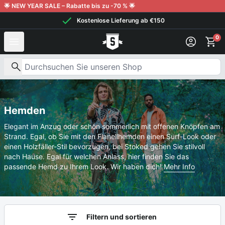
Weiter zum Inhalt
🌟 NEW YEAR SALE – Rabatte bis zu -70 % 🌟
Kostenlose Lieferung ab €150
0
Nach Produkten suchen
Hemden
Elegant im Anzug oder schön sommerlich mit offenen Knöpfen am
Strand. Egal, ob Sie mit den Flanellhemden einen Surf-Look oder
einen Holzfäller-Stil bevorzugen, bei Stoked gehen Sie stilvoll
nach Hause. Egal für welchen Anlass, hier finden Sie das
passende Hemd zu Ihrem Look. Wir haben dich!
Mehr Info
Filtern und sortieren