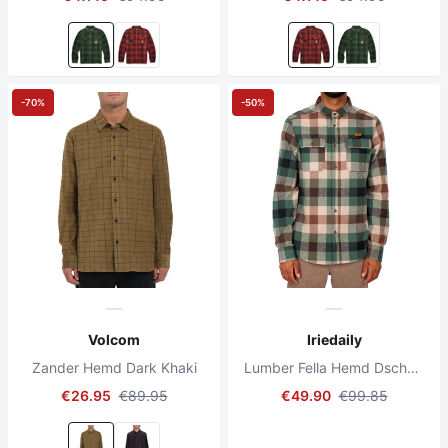
-70%
-50%
Volcom
Iriedaily
Zander Hemd Dark Khaki
Lumber Fella Hemd Dschungel Grün
€26.95
€89.95
€49.90
€99.85