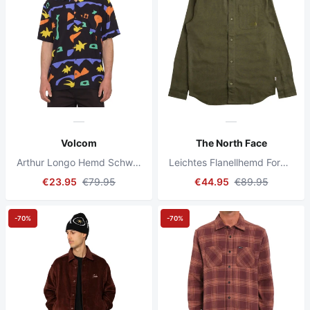
Volcom
The North Face
Arthur Longo Hemd Schwarz
Leichtes Flanellhemd Forest Olive / Dark Heather
€23.95
€79.95
€44.95
€89.95
-70%
-70%