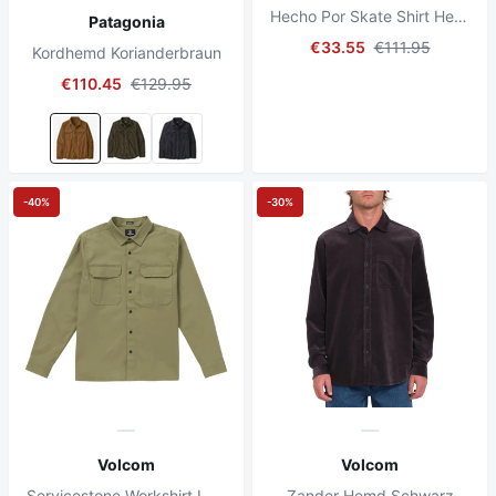
Hecho Por Skate Shirt Hellblau
Patagonia
€33.55
€111.95
Kordhemd Korianderbraun
€110.45
€129.95
-40%
-30%
Volcom
Volcom
Servicestone Workshirt Langarmhemd Thymian Grün
Zander Hemd Schwarz