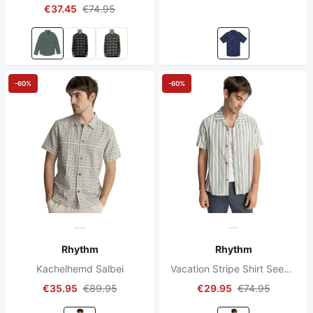
€37.45
€74.95
-60%
-60%
Rhythm
Rhythm
Kachelhemd Salbei
Vacation Stripe Shirt Seegrün
€35.95
€89.95
€29.95
€74.95