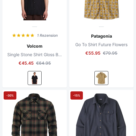
1 Rezension
Patagonia
Go To Shirt Future Flowers
Volcom
€55.95
€79.95
Single Stone Shirt Gloss Black
€45.45
€64.95
-30%
-15%