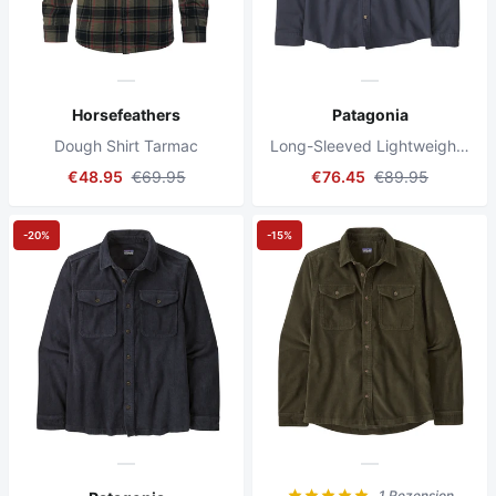
Horsefeathers
Patagonia
Dough Shirt Tarmac
Long-Sleeved Lightweight Fjord Flannel Shirt Smolder Blue
€48.95
€69.95
€76.45
€89.95
-20%
-15%
1 Rezension