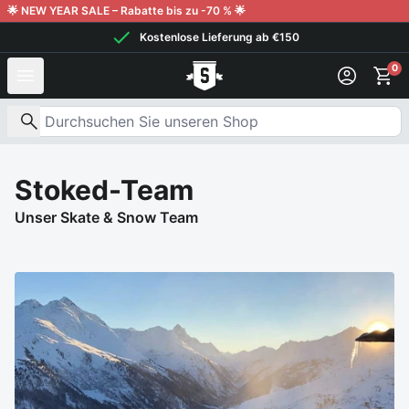
Weiter zum Inhalt
🌟 NEW YEAR SALE – Rabatte bis zu -70 % 🌟
Kostenlose Lieferung ab €150
0
Nach Produkten suchen
Stoked-Team
Unser Skate & Snow Team