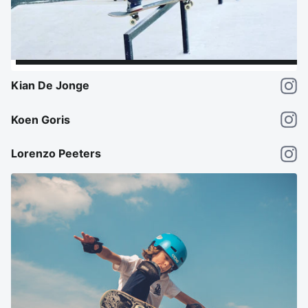
Kian De Jonge
Koen Goris
PRO RIDER
Lorenzo Peeters
PRO RIDER