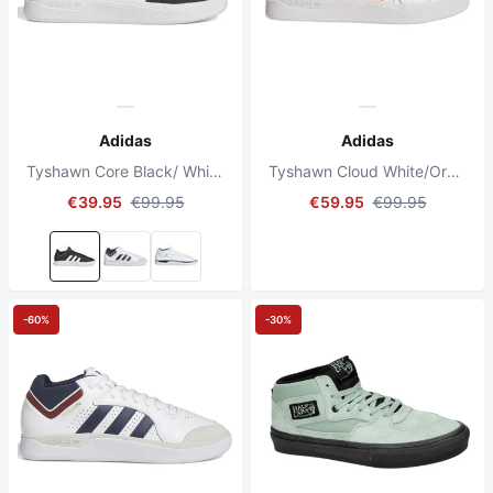
Adidas
Adidas
Tyshawn Core Black/ White Gold/ Gold Melange
Tyshawn Cloud White/Orange/Blue Bird
€39.95
€99.95
€59.95
€99.95
-60%
-30%