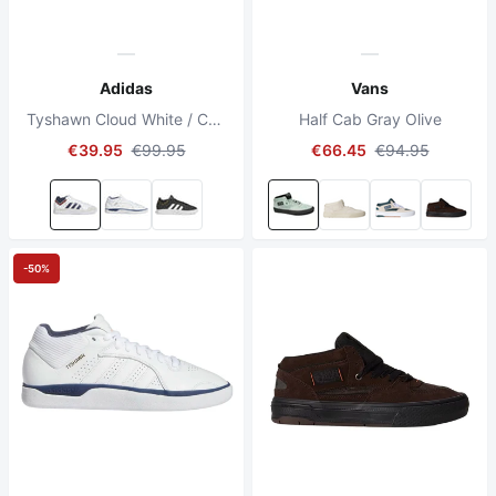
Adidas
Vans
Tyshawn Cloud White / Collegiate Navy / Grey One
Half Cab Gray Olive
€39.95
€99.95
€66.45
€94.95
-50%