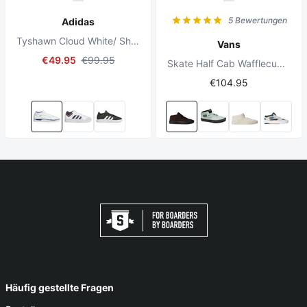
5 Bewertungen
Adidas
Tyshawn Cloud White/ Shadow Navy
Vans
€49.95
€99.95
Skate Half Cab Wafflecup Rizzo Brown/Black
€104.95
Häufig gestellte Fragen