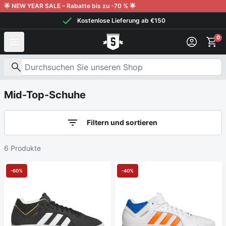
Weiter zum Inhalt
🌟 NEW YEAR SALE – Rabatte bis zu -70 % 🌟
Kostenlose Lieferung ab €150
0
Nach Produkten suchen
Mid-Top-Schuhe
Filtern und sortieren
6 Produkte
-60%
-40%