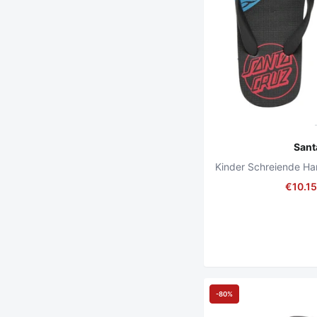
Sant
€10.1
-80%