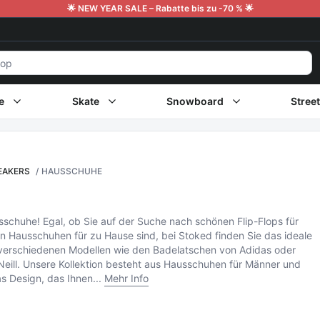
🌟 NEW YEAR SALE – Rabatte bis zu -70 % 🌟
e
Skate
Snowboard
Stree
EAKERS
HAUSSCHUHE
schuhe! Egal, ob Sie auf der Suche nach schönen Flip-Flops für
n Hausschuhen für zu Hause sind, bei Stoked finden Sie das ideale
 verschiedenen Modellen wie den Badelatschen von Adidas oder
Neill. Unsere Kollektion besteht aus Hausschuhen für Männer und
s Design, das Ihnen...
Mehr Info