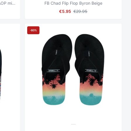
FB Profile Pattern Flip Flop Schwarz AOP mit Rot
FB Chad Flip Flop Byron Beige
€5.95
€29.95
-80%