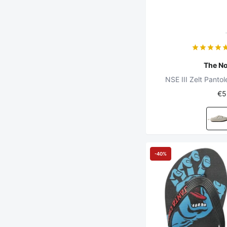
The No
NSE III Zelt Panto
€5
-40%