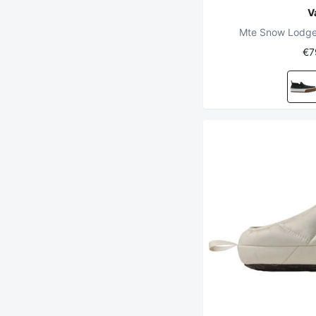
V
Mte Snow Lodge 
€7