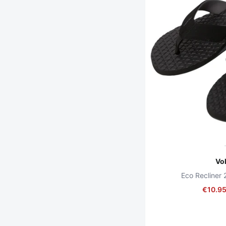
Vo
Eco Recliner 
€10.9