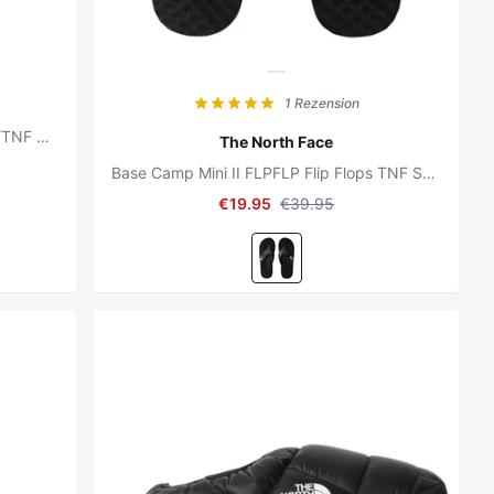
1 Rezension
Never Stop Cush Slide TNF Schwarz/TNF Schwarz
The North Face
Base Camp Mini II FLPFLP Flip Flops TNF Schwarz/ TNF Weiß
€19.95
€39.95