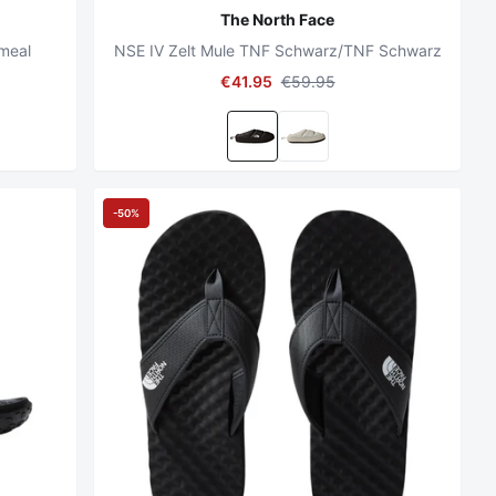
The North Face
meal
NSE IV Zelt Mule TNF Schwarz/TNF Schwarz
€41.95
€59.95
-50%