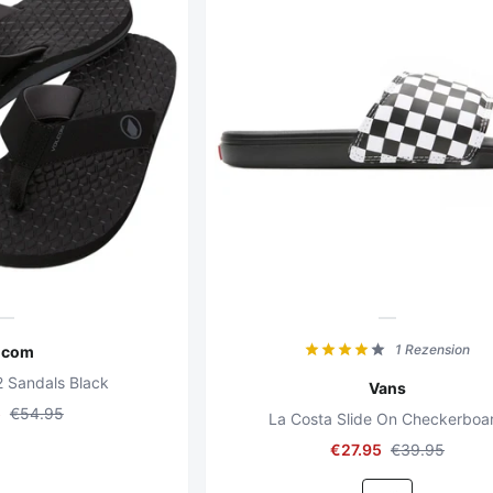
1 Rezension
lcom
2 Sandals Black
Vans
5
€54.95
La Costa Slide On Checkerboa
€27.95
€39.95