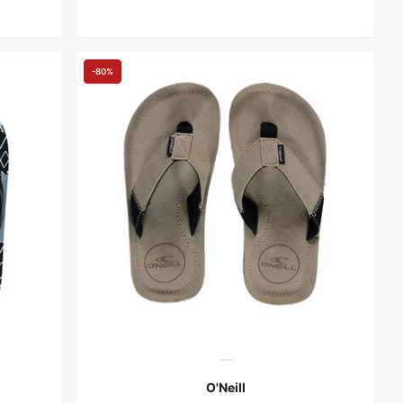
-80%
O'Neill