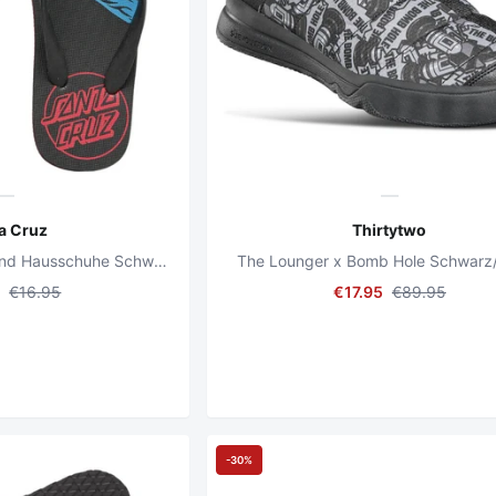
a Cruz
Thirtytwo
Kinder Schreiende Hand Hausschuhe Schwarz
The Lounger x Bomb Hole Schwarz
5
€16.95
€17.95
€89.95
-30%