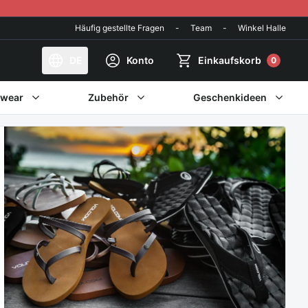
Häufig gestellte Fragen
-
Team
-
Winkel Halle
DE
Konto
Einkaufskorb
0
twear
Zubehör
Geschenkideen