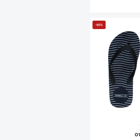
-80%
O'