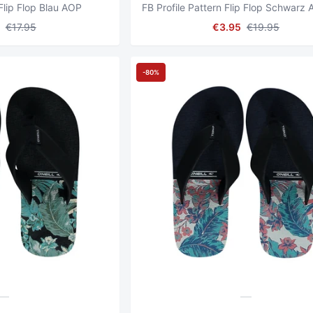
Flip Flop Blau AOP
€17.95
€3.95
€19.95
-80%