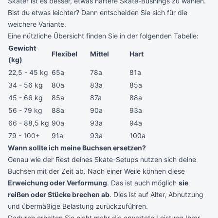
Skater ist es besser, etwas härtere Skate-Bushings zu wählen.
Bist du etwas leichter? Dann entscheiden Sie sich für die
weichere Variante.
Eine nützliche Übersicht finden Sie in der folgenden Tabelle:
Gewicht
Flexibel
Mittel
Hart
(kg)
22,5 - 45 kg
65a
78a
81a
34 - 56 kg
80a
83a
85a
45 - 66 kg
85a
87a
88a
56 - 79 kg
88a
90a
93a
66 - 88,5 kg
90a
93a
94a
79 - 100+
91a
93a
100a
Wann sollte ich meine Buchsen ersetzen?
Genau wie der Rest deines Skate-Setups nutzen sich deine
Buchsen mit der Zeit ab. Nach einer Weile können diese
Erweichung oder Verformung
. Das ist auch möglich
sie
reißen oder Stücke brechen ab
. Dies ist auf Alter, Abnutzung
und übermäßige Belastung zurückzuführen.
Dadurch erhalten Sie nicht mehr die erwartete Leistung Ihrer