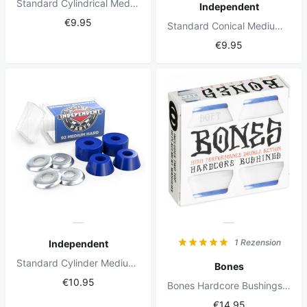
Standard Cylindrical Medium 90a Orange Bushings
Independent
€9.95
Standard Conical Medium 90a Orange Bushings
€9.95
1 Rezension
Independent
Standard Cylinder Medium hard 92a blue Bushings
Bones
€10.95
Bones Hardcore Bushings Soft 81A Weiße Packung
€14.95