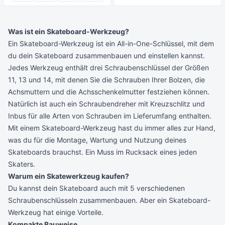
Was ist ein Skateboard-Werkzeug?
Ein Skateboard-Werkzeug ist ein All-in-One-Schlüssel, mit dem
du dein Skateboard zusammenbauen und einstellen kannst.
Jedes Werkzeug enthält drei Schraubenschlüssel der Größen
11, 13 und 14, mit denen Sie die Schrauben Ihrer Bolzen, die
Achsmuttern und die Achsschenkelmutter festziehen können.
Natürlich ist auch ein Schraubendreher mit Kreuzschlitz und
Inbus für alle Arten von Schrauben im Lieferumfang enthalten.
Mit einem Skateboard-Werkzeug hast du immer alles zur Hand,
was du für die Montage, Wartung und Nutzung deines
Skateboards brauchst. Ein Muss im Rucksack eines jeden
Skaters.
Warum ein Skatewerkzeug kaufen?
Du kannst dein Skateboard auch mit 5 verschiedenen
Schraubenschlüsseln zusammenbauen. Aber ein Skateboard-
Werkzeug hat einige Vorteile.
Kompakte Bauweise