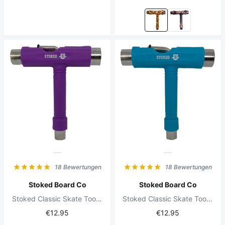
18 Bewertungen
18 Bewertungen
Stoked Board Co
Stoked Board Co
Stoked Classic Skate Tool Purple
Stoked Classic Skate Tool Blue
€12.95
€12.95