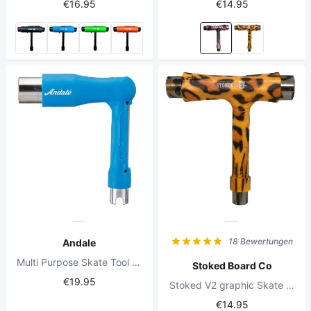
€16.95
€14.95
18 Bewertungen
Andale
Multi Purpose Skate Tool Blue
Stoked Board Co
€19.95
Stoked V2 graphic Skate Tool Leopard
€14.95