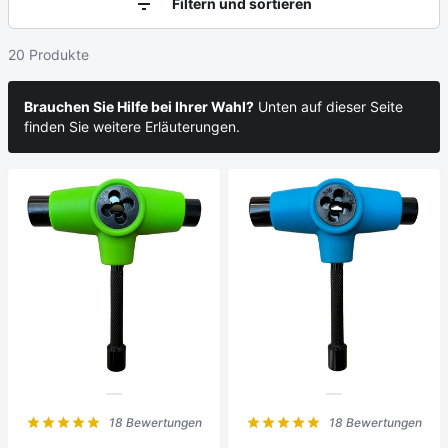
Filtern und sortieren
20 Produkte
Brauchen Sie Hilfe bei Ihrer Wahl?
Unten auf dieser Seite
finden Sie weitere Erläuterungen.
18 Bewertungen
18 Bewertungen