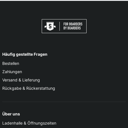
Häufig gestellte Fragen
Bestellen
Zahlungen
Versand & Lieferung
Rückgabe & Rückerstattung
Über uns
Ladenhalle & Öffnungszeiten