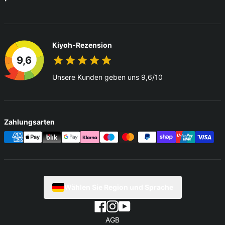
Kiyoh-Rezension
9,6
Unsere Kunden geben uns 9,6/10
Zahlungsarten
Wählen Sie Region und Sprache
AGB