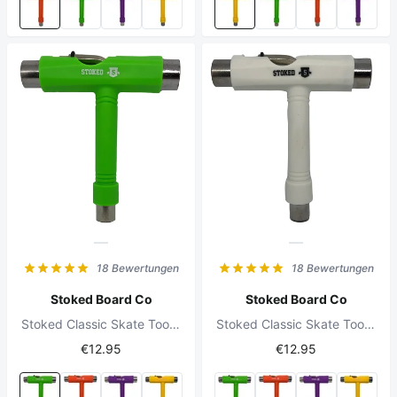
18 Bewertungen
18 Bewertungen
Stoked Board Co
Stoked Board Co
Stoked Classic Skate Tool Green
Stoked Classic Skate Tool White
€12.95
€12.95