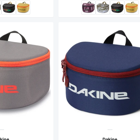
kine
Dakine