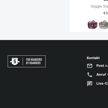
Goggle Sta
€3
Kontakt
Post
su
Anruf
+
Live-C