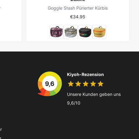
y
Goggle Stash Pürierter Kürbis
€34.95
Kiyoh-Rezension
9,6
Unsere Kunden geben uns
9,6/10
r
r