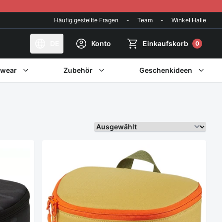
Häufig gestellte Fragen
-
Team
-
Winkel Halle
DE
Konto
Einkaufskorb
0
twear
Zubehör
Geschenkideen
Sortieren Sie weiter