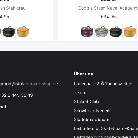
sh Stahlgrau
Goggle Stash Naval Academ
4.95
€34.95
Über uns
pport@stokedboardshop.de
Ladenhalle & Öffnungszeiten
Team
32 2 449 32 49
Stoked Club
hat
Snowboardverleih
Skateboardbauer
Leitfaden für Skateboard-Käufe
Leitfaden für Snowboard-Käufe