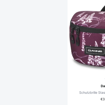
Da
Schutzbrille St
€3