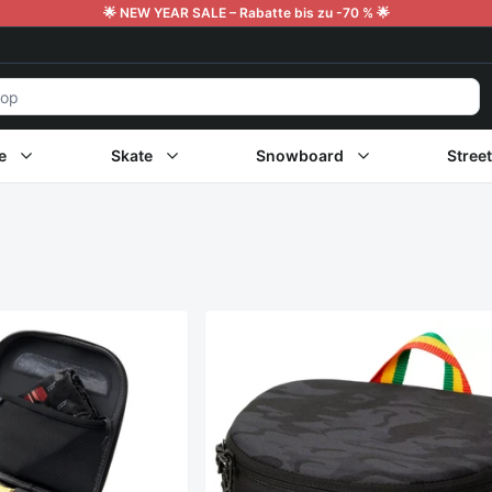
🌟 NEW YEAR SALE – Rabatte bis zu -70 % 🌟
e
Skate
Snowboard
Stree