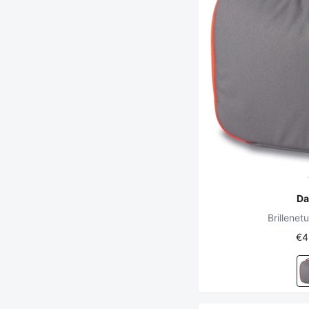
Da
Brillenet
€4