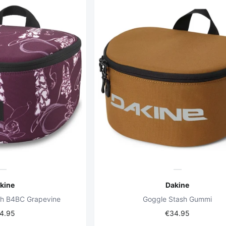
kine
Dakine
ash B4BC Grapevine
Goggle Stash Gummi
4.95
€34.95