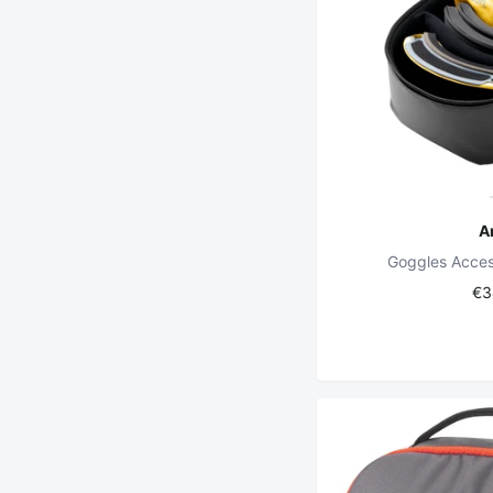
A
Goggles Acces
€3