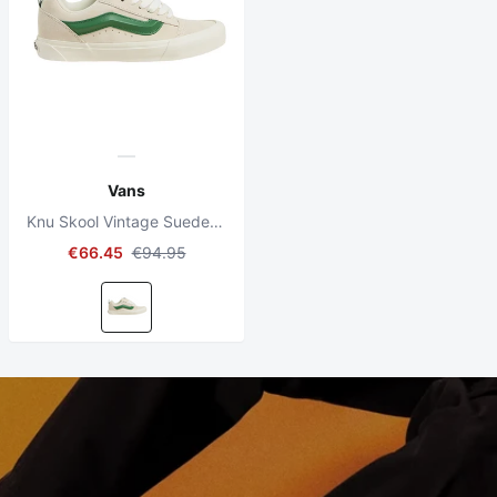
Vans
Knu Skool Vintage Suede White/ Multi
€66.45
€94.95