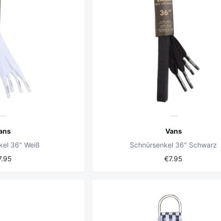
ans
Vans
kel 36" Weiß
Schnürsenkel 36" Schwarz
7.95
€7.95