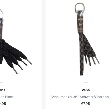
ans
Vans
ces Black
Schnürsenkel 36" Schwarz/Charcoal 
9.95
€7.95