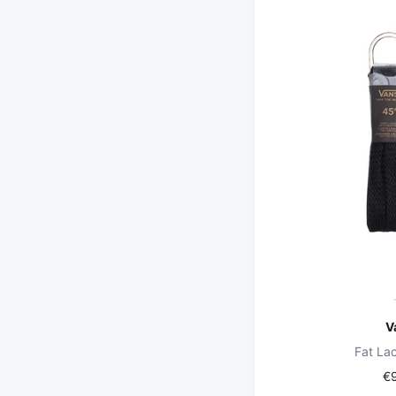
V
Fat La
€