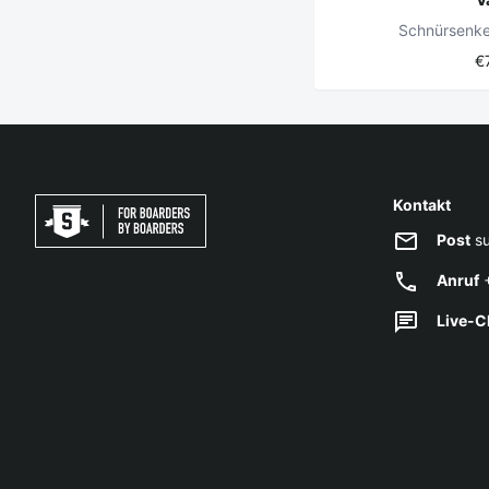
Schnürsenke
€
Kontakt
Post
su
Anruf
+
Live-C