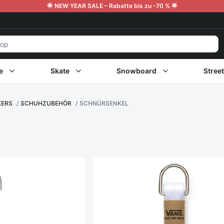
🌟 NEW YEAR SALE – Rabatte bis zu -70 % 🌟
e
Skate
Snowboard
Stree
KERS
SCHUHZUBEHÖR
SCHNÜRSENKEL