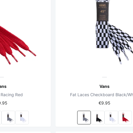
ans
Vans
 Racing Red
Fat Laces Checkboard Black/Wh
9.95
€9.95