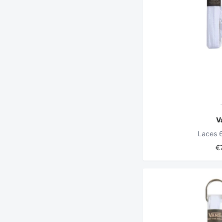
V
Laces 
€