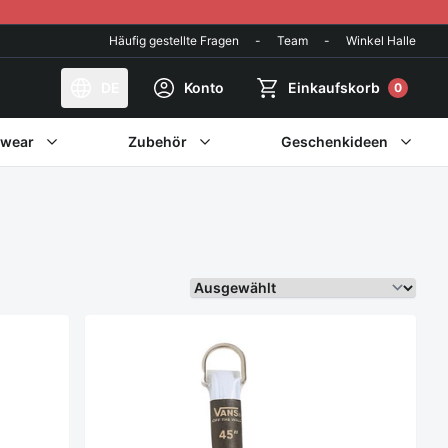
Häufig gestellte Fragen
-
Team
-
Winkel Halle
DE
Konto
Einkaufskorb
0
twear
Zubehör
Geschenkideen
Sortieren Sie weiter