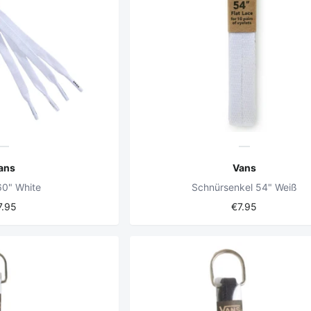
ans
Vans
60" White
Schnürsenkel 54" Weiß
7.95
€7.95