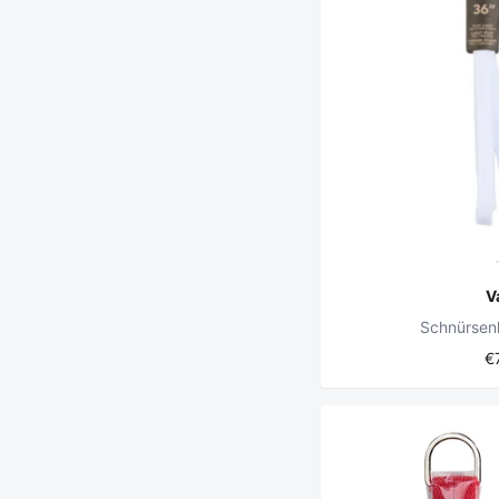
V
Schnürsen
€