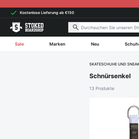
Weiter zum Inhalt
Kostenlose Lieferung ab €150
Nach Produkten suchen
Sale
Marken
Neu
Schuh
SKATESCHUHE UND SNEA
Schnürsenkel
13 Produkte