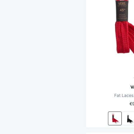
V
Fat Laces
€