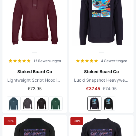
11 Bewertungen
4 Bewertungen
Stoked Board Co
Stoked Board Co
Lightweight Script Hoodie Bordeaux
Lucid Snapshot Heavyweight Sweater New French Navy
€72.95
€37.45
€74.95
-50%
-50%