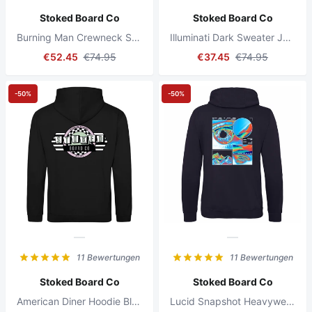
Stoked Board Co
Stoked Board Co
Burning Man Crewneck Sweater Black
Illuminati Dark Sweater Jet Black
€52.45
€74.95
€37.45
€74.95
-50%
-50%
11 Bewertungen
11 Bewertungen
Stoked Board Co
Stoked Board Co
American Diner Hoodie Black
Lucid Snapshot Heavyweight Hoodie New French Navy