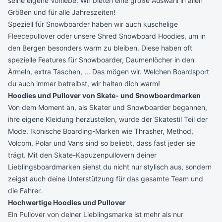
seine eigene Vorliebe. Wir bieten eine große Auswahl in allen
Größen und für alle Jahreszeiten!
Speziell für Snowboarder haben wir auch kuschelige
Fleecepullover oder unsere Shred Snowboard Hoodies, um in
den Bergen besonders warm zu bleiben. Diese haben oft
spezielle Features für Snowboarder, Daumenlöcher in den
Ärmeln, extra Taschen, ... Das mögen wir. Welchen Boardsport
du auch immer betreibst, wir halten dich warm!
Hoodies und Pullover von Skate- und Snowboardmarken
Von dem Moment an, als Skater und Snowboarder begannen,
ihre eigene Kleidung herzustellen, wurde der Skatestil Teil der
Mode. Ikonische Boarding-Marken wie
Thrasher
,
Method
,
Volcom
,
Polar
und
Vans
sind so beliebt, dass fast jeder sie
trägt. Mit den Skate-Kapuzenpullovern deiner
Lieblingsboardmarken siehst du nicht nur stylisch aus, sondern
zeigst auch deine Unterstützung für das gesamte Team und
die Fahrer.
Hochwertige Hoodies und Pullover
Ein Pullover von deiner Lieblingsmarke ist mehr als nur