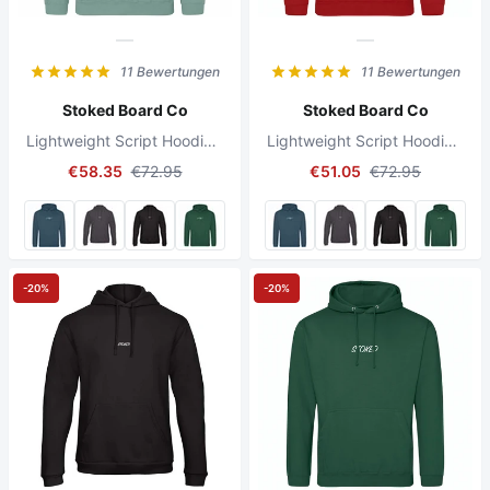
11 Bewertungen
11 Bewertungen
Stoked Board Co
Stoked Board Co
Lightweight Script Hoodie Dusty Green
Lightweight Script Hoodie Brick Red
€58.35
€72.95
€51.05
€72.95
-20%
-20%