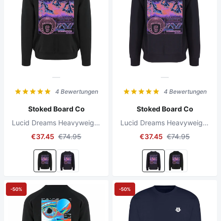
4 Bewertungen
4 Bewertungen
Stoked Board Co
Stoked Board Co
Lucid Dreams Heavyweight Sweater Jet Black
Lucid Dreams Heavyweight Sweater New French Navy
€37.45
€74.95
€37.45
€74.95
-50%
-50%