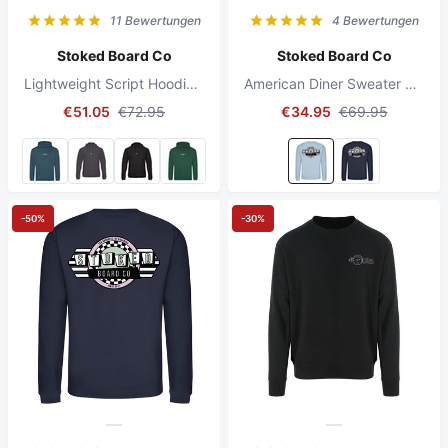
11 Bewertungen
4 Bewertungen
Stoked Board Co
Stoked Board Co
Lightweight Script Hoodie Dusty Purple
American Diner Sweater Sky Blue
€51.05
€72.95
€34.95
€69.95
-50%
-30%