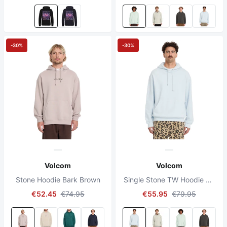
-30%
-30%
Volcom
Volcom
Stone Hoodie Bark Brown
Single Stone TW Hoodie Light Blue Acid
€52.45
€74.95
€55.95
€79.95