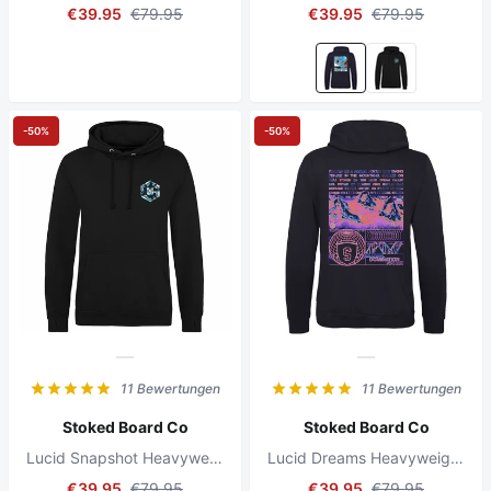
€39.95
€79.95
€39.95
€79.95
-50%
-50%
11 Bewertungen
11 Bewertungen
Stoked Board Co
Stoked Board Co
Lucid Snapshot Heavyweight Hoodie Jet Black
Lucid Dreams Heavyweight Hoodie New French Navy
€39.95
€79.95
€39.95
€79.95