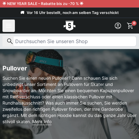
Weiter zum Inhalt
🌟 NEW YEAR SALE – Rabatte bis zu -70 % 🌟
🚚
Vor 16 Uhr bestellt, noch am selben Tag verschickt
0
Nach Produkten suchen
Pullover
Suchen Sie einen neuen Pullover? Dann schauen Sie sich
unbedingt unser Sortiment an Pullovern für Skater und
Snowboarder an. Möchten Sie einen bequemen Kapuzenpullover
mit Reißverschluss oder einen klassischen Pullover mit
Rundhalsausschnitt? Was auch immer Sie suchen, Sie werden
zweifellos den richtigen Pullover finden, der Ihre Garderobe
ergänzt. Mit dem richtigen Hoodie kannst du das ganze Jahr über
stilvoll skaten.
Mehr Info