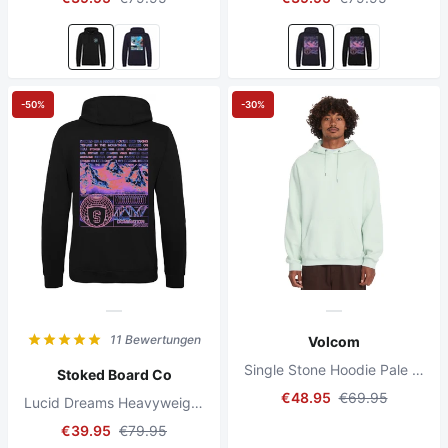
-50%
-30%
11 Bewertungen
Volcom
Single Stone Hoodie Pale Aqua
Stoked Board Co
€48.95
€69.95
Lucid Dreams Heavyweight Hoodie Jet Black
€39.95
€79.95