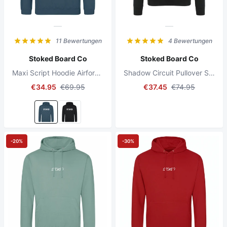
11 Bewertungen
4 Bewertungen
Stoked Board Co
Stoked Board Co
Maxi Script Hoodie Airforce Blue
Shadow Circuit Pullover Schwarz
€34.95
€69.95
€37.45
€74.95
-20%
-30%