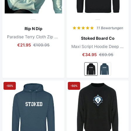
11 Bewertungen
Rip N Dip
Paradise Terry Cloth Zip Up Jacket Mint
Stoked Board Co
€21.95
€109.95
Maxi Script Hoodie Deep Black
€34.95
€69.95
-50%
-50%