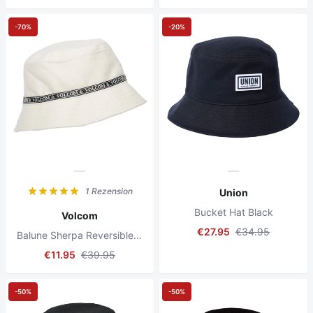
-70%
-20%
1 Rezension
Union
Bucket Hat Black
Volcom
€27.95
€34.95
Balune Sherpa Reversible Bucket Hat Whitecap Grey
€11.95
€39.95
-50%
-50%