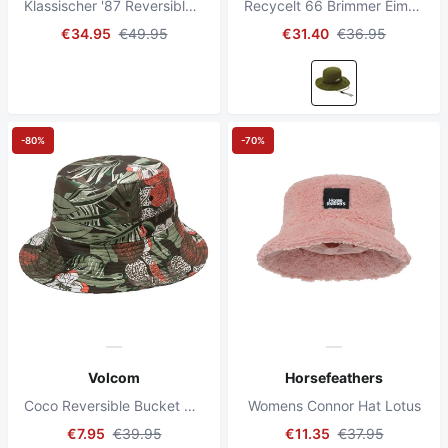
Klassischer '87 Reversible Bucket Hat Charcoal/Schwarz
Recycelt 66 Brimmer Eimer Hut Wald Olive
€34.95
€49.95
€31.40
€36.95
-80%
-70%
Volcom
Horsefeathers
Coco Reversible Bucket Hat Light Army
Womens Connor Hat Lotus
€7.95
€39.95
€11.35
€37.95