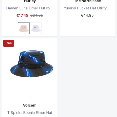
Hurley
The North Face
Damen Luna Eimer Hut rosa Farbton
Yumiori Bucket Hat Utility Brown Khaki Stone
€17.45
€34.95
€44.95
-50%
Volcom
T Spinks Boonie Eimer Hut