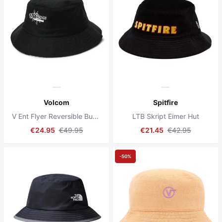
Volcom
Spitfire
V Ent Flyer Reversible Bucket Hat Black Combo
LTB Skript Eimer Hut
€24.95
€49.95
€21.45
€42.95
-50%