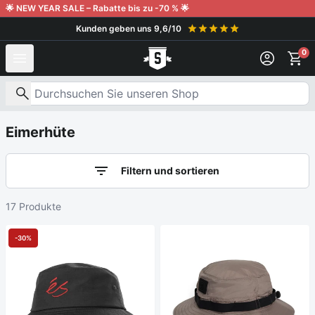
Weiter zum Inhalt
🌟 NEW YEAR SALE – Rabatte bis zu -70 % 🌟
Kunden geben uns 9,6/10
0
Nach Produkten suchen
Eimerhüte
Filtern und sortieren
17 Produkte
-30%