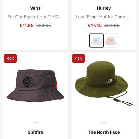
Vans
Hurley
Far Out Bucket Hat Tie Dye Orchid
Luna Eimer Hut für Damen Weiß
€11.95
€39.95
€17.45
€34.95
-30%
-15%
Spitfire
The North Face