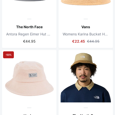
The North Face
Vans
Antora Regen Eimer Hut TNF Schwarz/Rauchperle
Womens Karina Bucket Hat Narcissus
€44.95
€22.45
€44.95
-50%