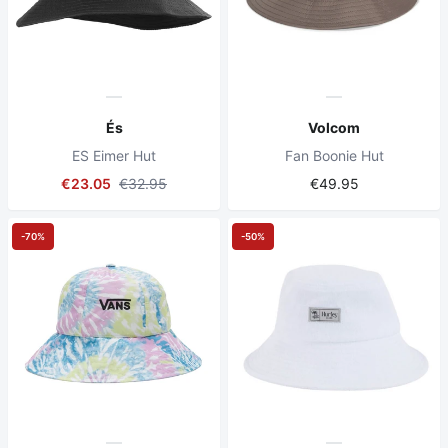
És
Volcom
ES Eimer Hut
Fan Boonie Hut
€23.05
€32.95
€49.95
-70%
-50%