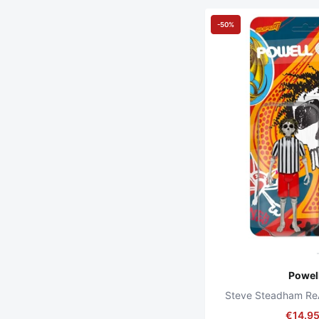
-50%
Powell
Steve Steadham ReA
€14.9