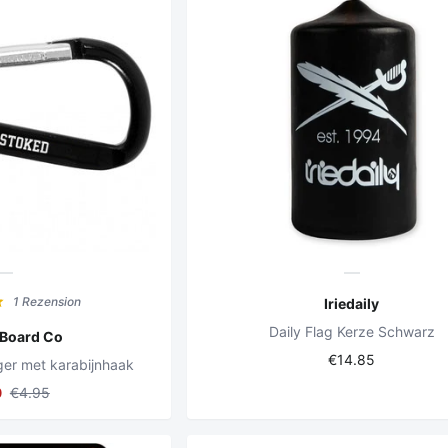
1 Rezension
Iriedaily
Daily Flag Kerze Schwarz
 Board Co
€14.85
ger met karabijnhaak
0
€4.95