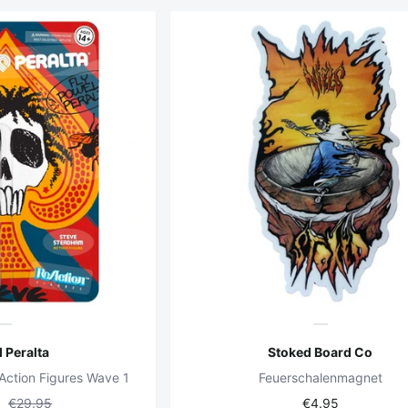
 Peralta
Stoked Board Co
ction Figures Wave 1
Feuerschalenmagnet
5
€29.95
€4.95