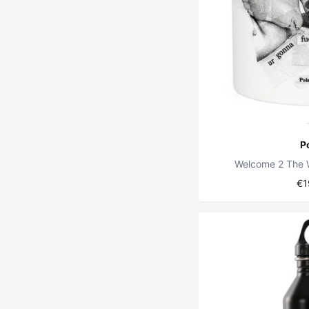
P
Welcome 2 The 
€1