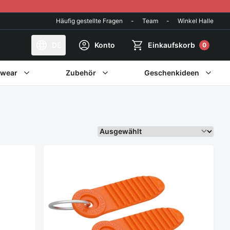
Häufig gestellte Fragen
-
Team
-
Winkel Halle
DE
Konto
Einkaufskorb
0
twear
Zubehör
Geschenkideen
Sortieren Sie weiter