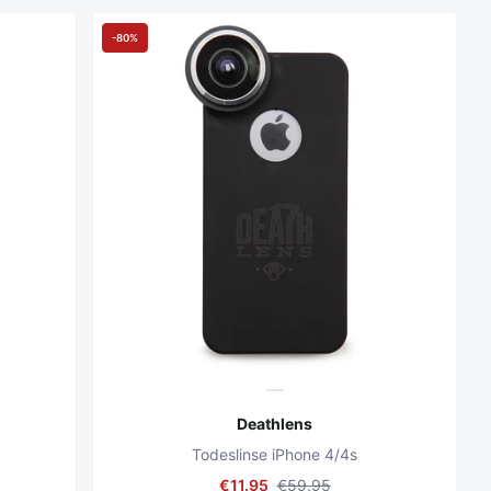
-80%
Deathlens
Todeslinse iPhone 4/4s
€11.95
€59.95