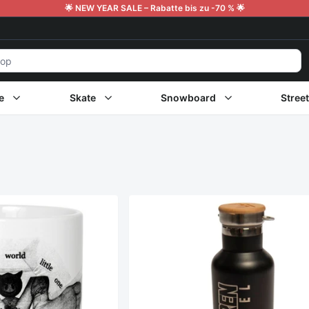
🌟 NEW YEAR SALE – Rabatte bis zu -70 % 🌟
e
Skate
Snowboard
Stree