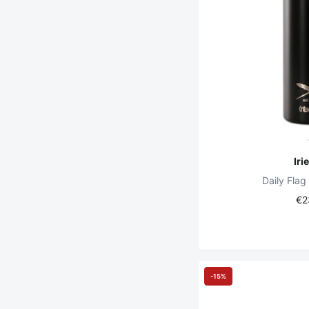
Iri
Daily Flag
€2
-15%