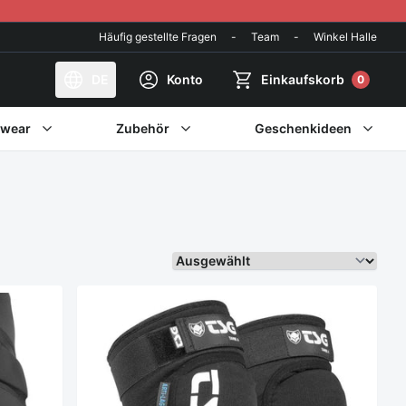
Häufig gestellte Fragen
-
Team
-
Winkel Halle
DE
Konto
Einkaufskorb
0
twear
Zubehör
Geschenkideen
Sortieren Sie weiter