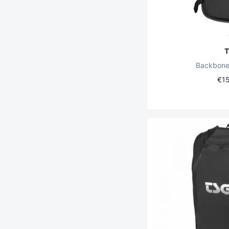
Backbone
€1