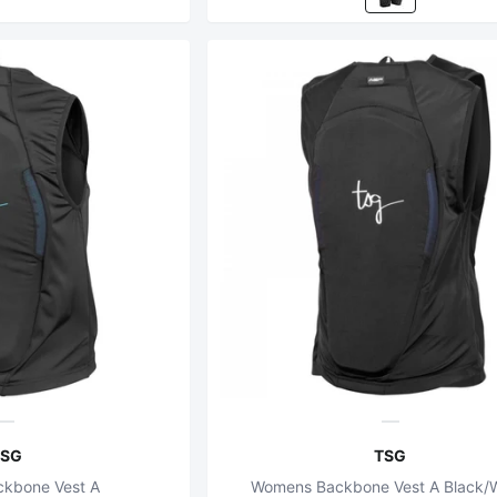
TSG
TSG
kbone Vest A
Womens Backbone Vest A Black/