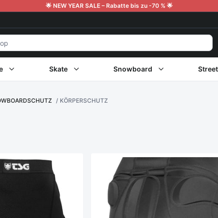
🌟 NEW YEAR SALE – Rabatte bis zu -70 % 🌟
e
Skate
Snowboard
Stree
OWBOARDSCHUTZ
KÖRPERSCHUTZ