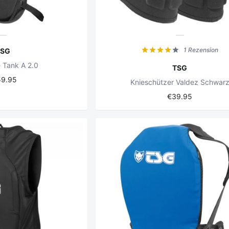
1 Rezension
TSG
 Tank A 2.0
TSG
59.95
Knieschützer Valdez Schwar
€39.95