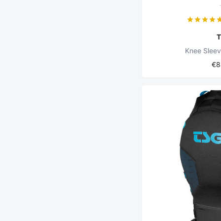
Knee Sleev
€8