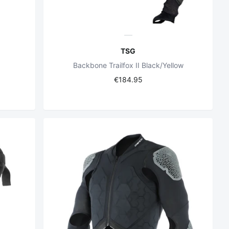
TSG
Backbone Trailfox II Black/Yellow
€184.95
z