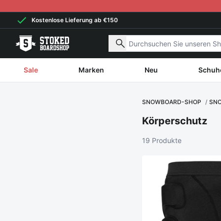
Weiter zum Inhalt
Kostenlose Lieferung ab €150
Nach Produkten suchen
Sale
Marken
Neu
Schuh
SNOWBOARD-SHOP
SN
Körperschutz
19 Produkte