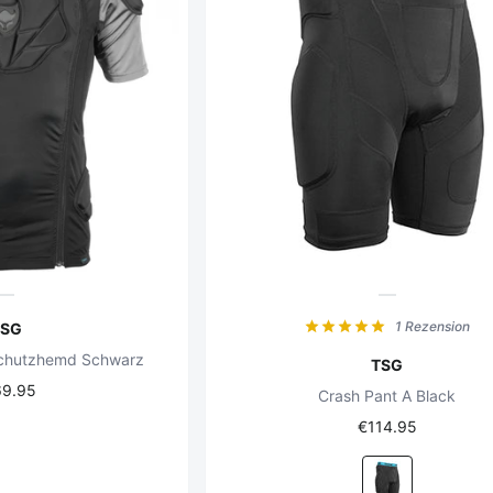
1 Rezension
TSG
Schutzhemd Schwarz
TSG
69.95
Crash Pant A Black
€114.95