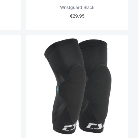
Wristguard Black
€29.95