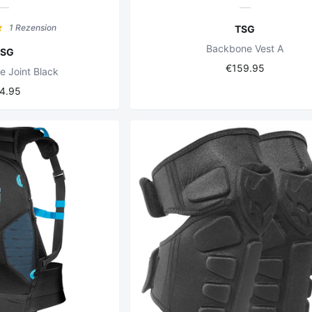
1 Rezension
TSG
Backbone Vest A
TSG
€159.95
e Joint Black
4.95