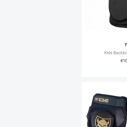
Kids Backbo
€1