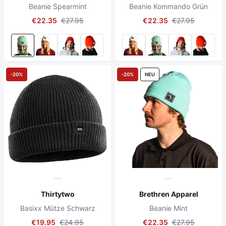
Beanie Spearmint
Beanie Kommando Grün
€22.35
€27.95
€22.35
€27.95
-20%
-20%
NEU
Thirtytwo
Brethren Apparel
Basixx Mütze Schwarz
Beanie Mint
€19.95
€24.95
€22.35
€27.95