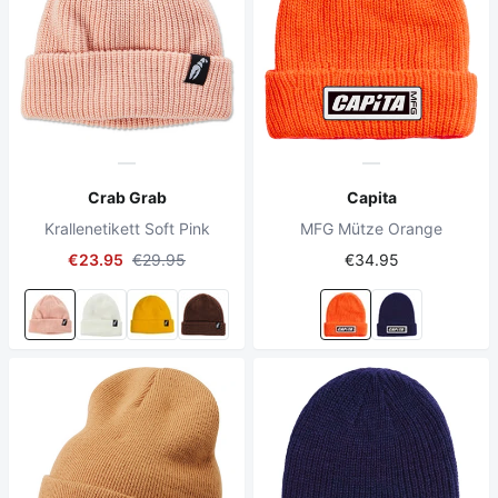
Crab Grab
Capita
Krallenetikett Soft Pink
MFG Mütze Orange
€23.95
€29.95
€34.95