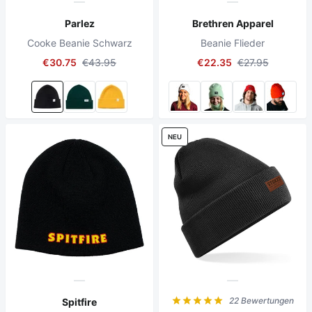
Parlez
Brethren Apparel
Cooke Beanie Schwarz
Beanie Flieder
€30.75
€43.95
€22.35
€27.95
NEU
22 Bewertungen
Spitfire