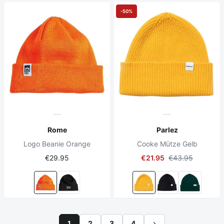
-50%
Rome
Parlez
Logo Beanie Orange
Cooke Mütze Gelb
€29.95
€21.95
€43.95
1
2
3
4