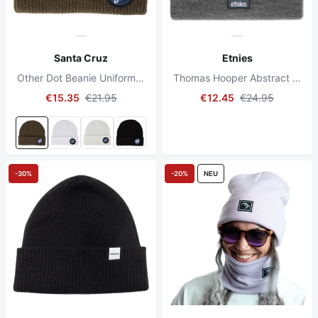
Santa Cruz
Etnies
Other Dot Beanie Uniform Green
Thomas Hooper Abstract Beanie Schwarz/Leder
€15.35
€21.95
€12.45
€24.95
-30%
-20%
NEU