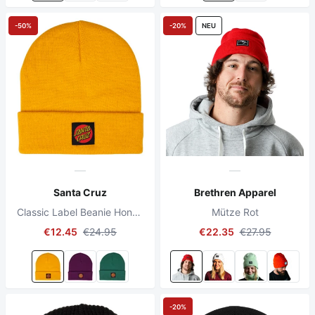
-50%
-20%
NEU
Santa Cruz
Brethren Apparel
Classic Label Beanie Honeycomb
Mütze Rot
€12.45
€24.95
€22.35
€27.95
-20%