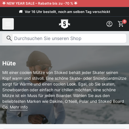
Weiter zum Inhalt
🌟 NEW YEAR SALE – Rabatte bis zu -70 % 🌟
🚚
Vor 16 Uhr bestellt, noch am selben Tag verschickt
0
Nach Produkten suchen
Hüte
Mit einer coolen Mütze von Stoked behält jeder Skater seinen
Kopf warm und stilvoll. Eine schöne Skate- oder Snowboardmütze
sorgt für Wärme und einen coolen Look. Egal, ob Sie skaten,
Snowboarden oder einfach nur chillen möchten, eine schöne
Mütze ist ein Muss für jeden Boarder. Wählen Sie aus den
beliebtesten Marken wie Dakine, O'Neill, Polar und Stoked Board
Co.
Mehr Info