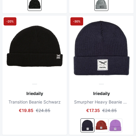
-20%
-30%
Iriedaily
Iriedaily
Transition Beanie Schwarz
Smurpher Heavy Beanie Nachthimmel
€19.85
€24.85
€17.35
€24.85