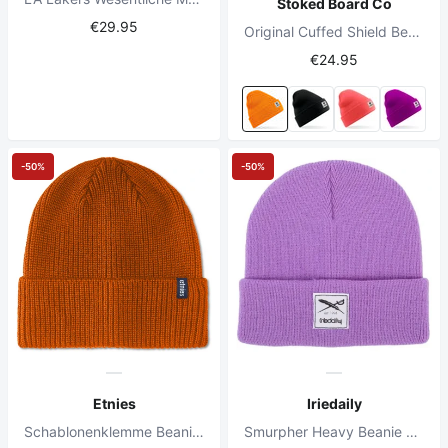
Stoked Board Co
€29.95
Original Cuffed Shield Beanie Orange
€24.95
-50%
-50%
Etnies
Iriedaily
Schablonenklemme Beanie Burnt Orange
Smurpher Heavy Beanie Flieder