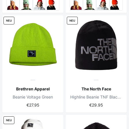
NEU
NEU
Brethren Apparel
The North Face
Beanie Voltage Green
Highline Beanie TNF Black/TNF Black/ TNF White
€27.95
€29.95
NEU