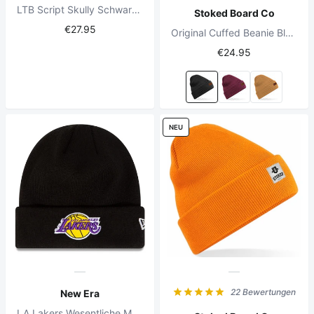
LTB Script Skully Schwarz Beanie
Stoked Board Co
€27.95
Original Cuffed Beanie Black
€24.95
NEU
22 Bewertungen
New Era
LA Lakers Wesentliche Manschette Beanie schwarz