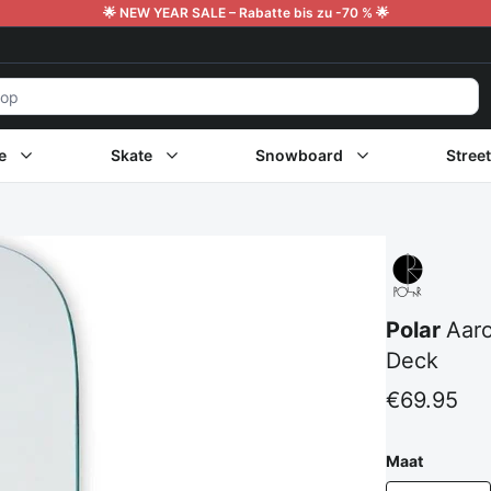
🌟 NEW YEAR SALE – Rabatte bis zu -70 % 🌟
e
Skate
Snowboard
Stree
Polar
Aaro
Deck
€69.95
Maat