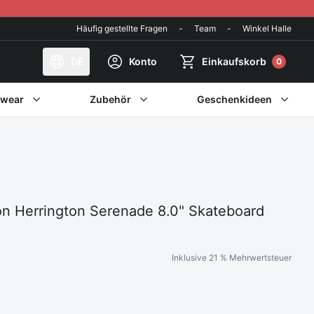
Häufig gestellte Fragen
-
Team
-
Winkel Halle
DE
Konto
Einkaufskorb
0
twear
Zubehör
Geschenkideen
n Herrington Serenade 8.0" Skateboard
Inklusive 21 % Mehrwertsteuer