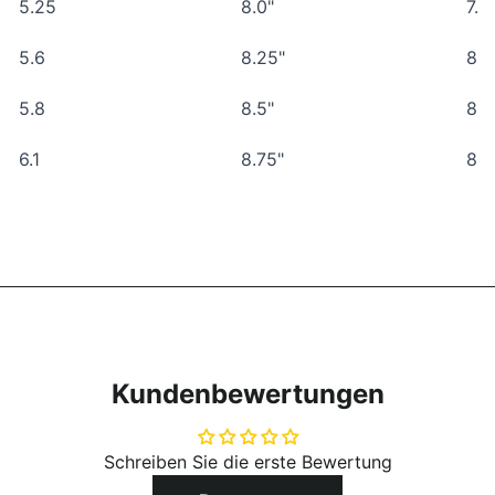
5.25
8.0"
7.8
5.6
8.25"
8.0
5.8
8.5"
8.3
6.1
8.75"
8.7
Kundenbewertungen
Schreiben Sie die erste Bewertung