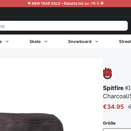
🌟 NEW YEAR SALE – Rabatte bis zu -70 % 🌟
e
Skate
Snowboard
Stree
Spitfire
Kl
Charcoal
€34.95
Größe