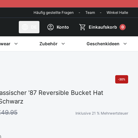
Häufig gestellte Fragen
-
Team
-
Winkel Halle
DE
Konto
Einkaufskorb
0
twear
Zubehör
Geschenkideen
-30%
assischer '87 Reversible Bucket Hat
/Schwarz
€49.95
Inklusive 21 % Mehrwertsteuer