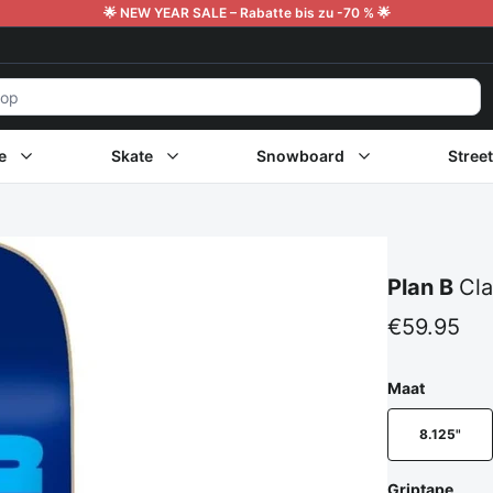
🌟 NEW YEAR SALE – Rabatte bis zu -70 % 🌟
e
Skate
Snowboard
Stree
Plan B
Cla
€59.95
Maat
8.125"
Griptape