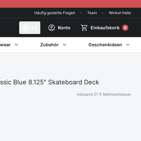
Häufig gestellte Fragen
-
Team
-
Winkel Halle
DE
Konto
Einkaufskorb
0
twear
Zubehör
Geschenkideen
ssic Blue 8.125" Skateboard Deck
Inklusive 21 % Mehrwertsteuer