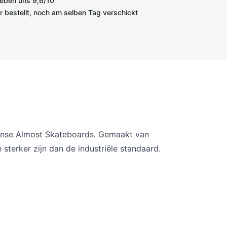
eben uns 9,6/10
r bestellt, noch am selben Tag verschickt
anse Almost Skateboards.
G
emaakt van
terker zijn dan de industriële standaard.