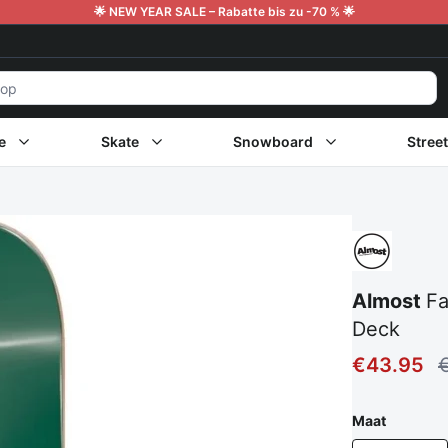
🌟 NEW YEAR SALE – Rabatte bis zu -70 % 🌟
e
Skate
Snowboard
Stree
Almost
Fa
Deck
€43.95
Maat