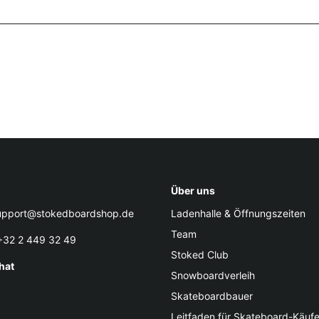
Über uns
pport@stokedboardshop.de
Ladenhalle & Öffnungszeiten
Team
32 2 449 32 49
Stoked Club
hat
Snowboardverleih
Skateboardbauer
Leitfaden für Skateboard-Käufe