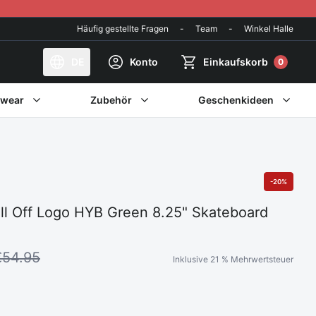
Häufig gestellte Fragen
-
Team
-
Winkel Halle
DE
Konto
Einkaufskorb
0
twear
Zubehör
Geschenkideen
-20%
ll Off Logo HYB Green 8.25" Skateboard
€54.95
Inklusive 21 % Mehrwertsteuer