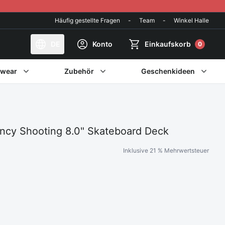
Häufig gestellte Fragen
-
Team
-
Winkel Halle
DE
Konto
Einkaufskorb
0
twear
Zubehör
Geschenkideen
ncy Shooting 8.0" Skateboard Deck
Inklusive 21 % Mehrwertsteuer