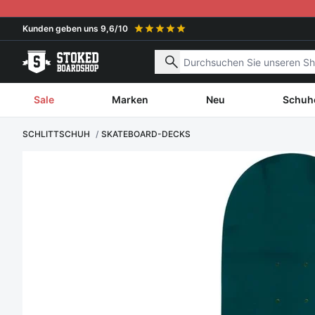
Weiter zum Inhalt
Kunden geben uns 9,6/10
Kostenlose Lieferung ab €150
Nach Produkten suchen
Sale
Marken
Neu
Schuh
SCHLITTSCHUH
SKATEBOARD-DECKS