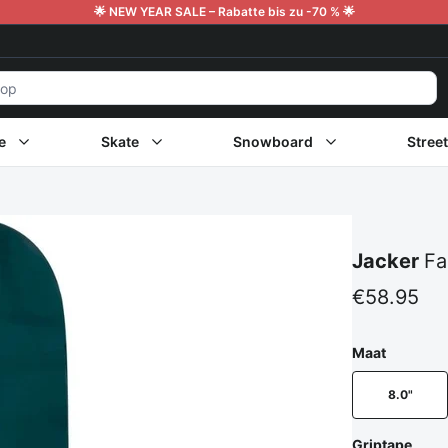
🌟 NEW YEAR SALE – Rabatte bis zu -70 % 🌟
e
Skate
Snowboard
Stree
Jacker
Fa
€58.95
Maat
8.0"
Griptape