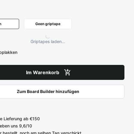
n
Geen griptape
Griptapes laden...
opplakken
Im Warenkorb
Zum Board Builder hinzufügen
e Lieferung ab €150
eben uns 9,6/10
r bestellt, noch am selben Tag verschickt