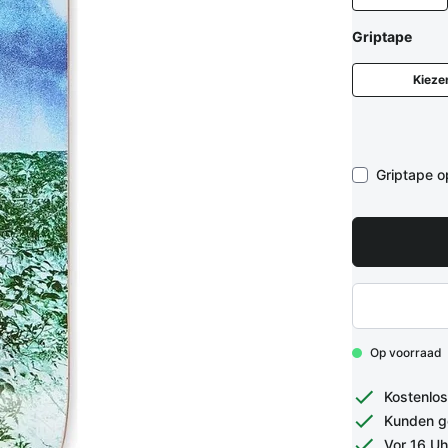
Griptape
Kieze
Griptape 
Op voorraad
Kostenlos
Kunden g
Vor 16 Uh