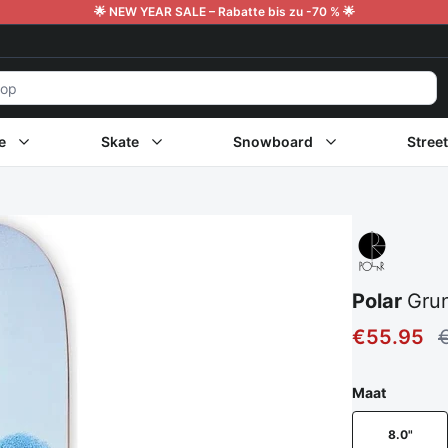
🌟 NEW YEAR SALE – Rabatte bis zu -70 % 🌟
e
Skate
Snowboard
Stree
Polar
Gru
€55.95
Maat
8.0"