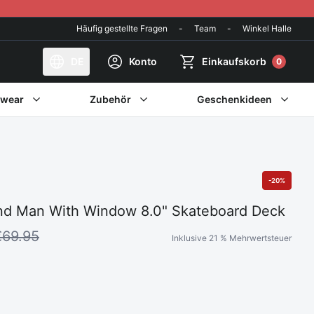
Häufig gestellte Fragen
-
Team
-
Winkel Halle
DE
Konto
Einkaufskorb
0
twear
Zubehör
Geschenkideen
-20%
nd Man With Window 8.0" Skateboard Deck
€69.95
Inklusive 21 % Mehrwertsteuer