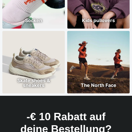
Socken
Kids pullovers
Skate shoes &
sneakers
The North Face
-€ 10 Rabatt auf
deine Bestellung?