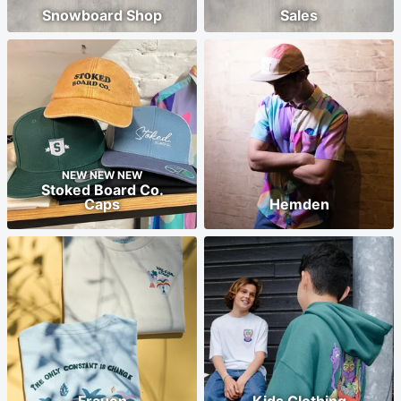
Snowboard Shop
Sales
NEW NEW NEW
Stoked Board Co.
Caps
Hemden