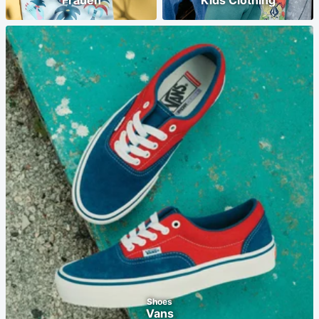
Frauen
Kids Clothing
Shoes
Vans