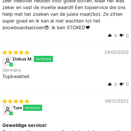
zeer veelover hebben voor goeie botten. Maar het was
zeker en vast de moeite waard!! Een topservice die ons
hielp met het zoeken van de juiste maat/bot. Ze zitten
super goed en ik kan al niet wachten tot het
snowboardseizoen😎. Ik ben STOKED❤️
0
0
24/02/2025
Dokus M.
Germany
Topkwaliteit
0
0
09/12/2023
Tom
Geweldige service!