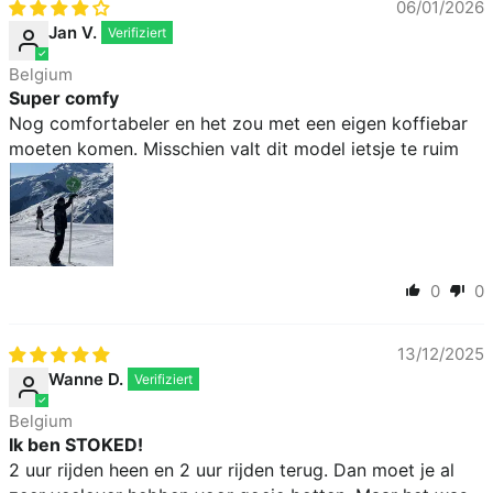
06/01/2026
dem Knöchelriemen und dem Zehenriemen Ihrer
Jan V.
Bindung.
Rider level
Belgium
Super comfy
Fortgeschrittene|Fortgeschrittene
- Die Mehrheit der
Nog comfortabeler en het zou met een eigen koffiebar
Snowboarder gehört zu diesem Niveau. Snowboard-
moeten komen. Misschien valt dit model ietsje te ruim
Boots für fortgeschrittene Fahrer bieten eine Reihe
von Optionen, von weicheren Freestyle-Snowboard-
Boots bis hin zu steiferen Boots, die Stabilität und
Geschwindigkeit bieten.
0
0
13/12/2025
Wanne D.
Belgium
Ik ben STOKED!
2 uur rijden heen en 2 uur rijden terug. Dan moet je al