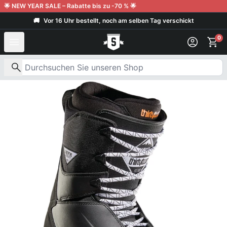
Weiter zum Inhalt
🌟 NEW YEAR SALE – Rabatte bis zu -70 % 🌟
🚚
Vor 16 Uhr bestellt, noch am selben Tag verschickt
0
Nach Produkten suchen