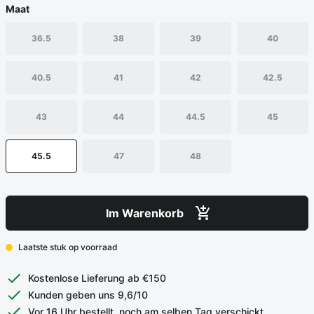
Maat
36.5
38
39
40
40.5
41
42
42.5
43
44
44.5
45
45.5
47
48
Im Warenkorb
Laatste stuk op voorraad
Kostenlose Lieferung ab €150
Kunden geben uns 9,6/10
Vor 16 Uhr bestellt, noch am selben Tag verschickt