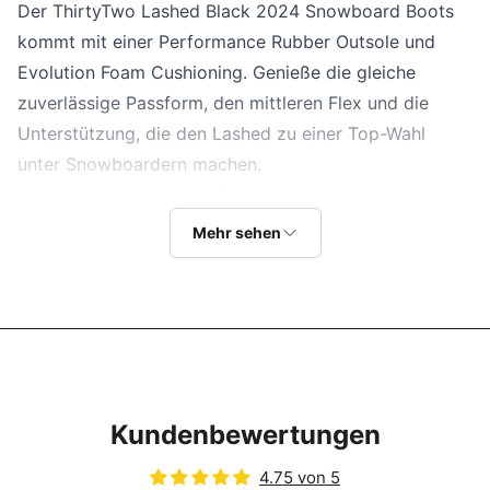
Der ThirtyTwo Lashed Black 2024 Snowboard Boots
kommt mit einer Performance Rubber Outsole und
Evolution Foam Cushioning. Genieße die gleiche
zuverlässige Passform, den mittleren Flex und die
Unterstützung, die den Lashed zu einer Top-Wahl
unter Snowboardern machen.
Shop-Sequenznummer: B-142
Flex
Mehr sehen
6/10
- Der ThirtyTwo Lashed Black 2024
Snowboardboot bietet einen mittleren Flex. Dieser
Allround-Schuh ist ideal für Snowboarder, die
Vielseitigkeit wünschen, ob auf der Piste oder im
Gelände. Mit einer robusten Konstruktion bietet dieser
Snowboardboot Stabilität und Reaktionsfähigkeit.
Kundenbewertungen
Schnürsystem
Traditionell
- Das traditionelle Schnürsystem erfordert
4.75 von 5