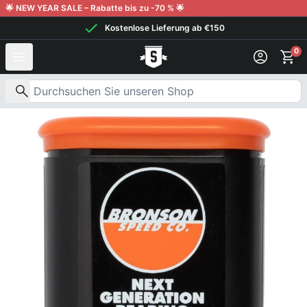
Weiter zum Inhalt
🌟 NEW YEAR SALE – Rabatte bis zu -70 % 🌟
Kostenlose Lieferung ab €150
0
Nach Produkten suchen