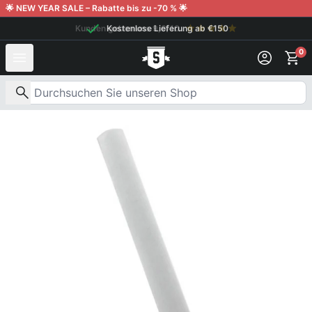
Weiter zum Inhalt
🌟 NEW YEAR SALE – Rabatte bis zu -70 % 🌟
Kunden geben uns 9,6/10
Kostenlose Lieferung ab €150
0
Nach Produkten suchen