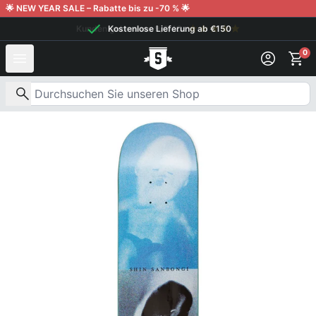
Weiter zum Inhalt
🌟 NEW YEAR SALE – Rabatte bis zu -70 % 🌟
Kunden geben uns 9,6/10
Kostenlose Lieferung ab €150
0
Nach Produkten suchen