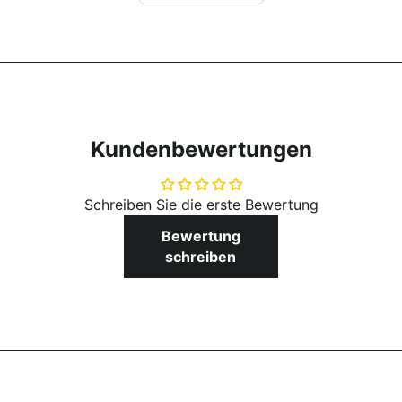
draai-geometrie. Draaien gaat altijd silky en smooth,
dankzij de super hoge rebound en de dubbele
conische gegoten urethaan kussens.
Deze worden per twee verkocht.
Eigenschappen:
Licht en toch sterk
Kundenbewertungen
Smooth grinden
Snel draaien
Supersterke "Straight Wing" hanger met een onderleg
Schreiben Sie die erste Bewertung
zonder bodemplaat
Bewertung
Chromoly staal & aluminium alloy
schreiben
Hoogwaardige ingegoten antislip as met een kingpin
van klasse 8
Bullet Maat gids:
Bullet model en maat
Truck breedte
Deck breedte