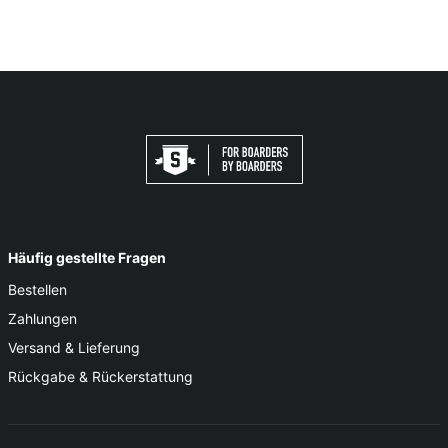
130 - 5.0"
7.625"
7.5" - 7.75"
135 - 5.25"
8.0"
7.875" - 8.125"
140 - 5.5"
8.25"
8.0" - 8.25"
145 - 5.75"
8.5"
8.375" - 8.675"
150 - 6.0"
8.75"
8.75" - 9.0"
Häufig gestellte Fragen
Bestellen
Zahlungen
Versand & Lieferung
Rückgabe & Rückerstattung