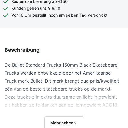
Kostenlose Lieferung ab €150
Kunden geben uns 9,6/10
Vor 16 Uhr bestellt, noch am selben Tag verschickt
Beschreibung
De Bullet Standard Trucks 150mm Black Skateboard
Trucks werden ontwikkeld door het Amerikaanse
Truck merk Bullet. Dit merk brengt qua prijs/kwaliteit
één van de beste skateboard trucks op de markt.
Deze trucks zijn extra duurzame en licht in gewicht,
dit hebben ze te danken aan de
lichtgewicht ADC10
hanger/basisplaat van gegoten aluminium met een
laag truckontwerp. Dit zorgt tevens voor een stabiele
Mehr sehen