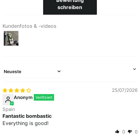
Kwaliteitsvolle lijm zorgt ervoor dat deze minder
schreiben
snel pelt bij koude of hitte
Graphics zitten diep vervat in de griptape
Kundenfotos & -videos
Slow Life Snail
graphic uit de Street Pirate
Collectie
We hebben grip instructies op de achterzijde
geprint voor jouw gemak
Breedte: 9"
Sort by
Lengte: 33"
25/07/2026
Anonym
Spain
Fantastic bombastic
Everything is good!
0
0