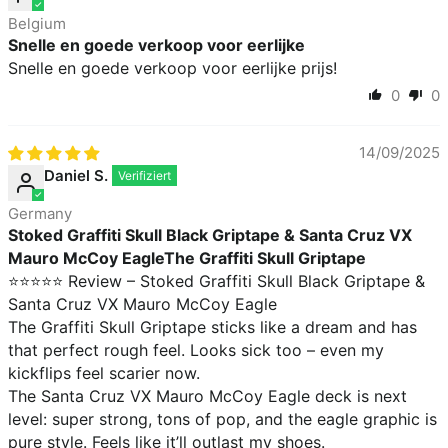
Belgium
Snelle en goede verkoop voor eerlijke
Snelle en goede verkoop voor eerlijke prijs!
0
0
14/09/2025
Daniel S.
Germany
Stoked Graffiti Skull Black Griptape & Santa Cruz VX
Mauro McCoy EagleThe Graffiti Skull Griptape
⭐️⭐️⭐️⭐️⭐️ Review – Stoked Graffiti Skull Black Griptape &
Santa Cruz VX Mauro McCoy Eagle
The Graffiti Skull Griptape sticks like a dream and has
that perfect rough feel. Looks sick too – even my
kickflips feel scarier now.
The Santa Cruz VX Mauro McCoy Eagle deck is next
level: super strong, tons of pop, and the eagle graphic is
pure style. Feels like it’ll outlast my shoes.