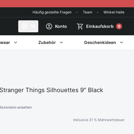
Häufig gestellte Fragen
-
Team
-
Winkel Halle
DE
Konto
Einkaufskorb
0
twear
Zubehör
Geschenkideen
Stranger Things Silhouettes 9" Black
Rezension ansehen
ertungen
Inklusive 21 % Mehrwertsteuer