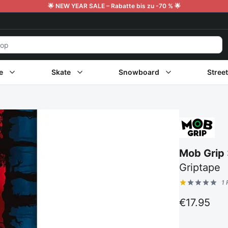
🌟 NEW YEAR SALE – Rabatte bis zu -70 % 🌟
e
Skate
Snowboard
Stree
Mob Grip
Griptape
1 
Kundenbew
€17.95