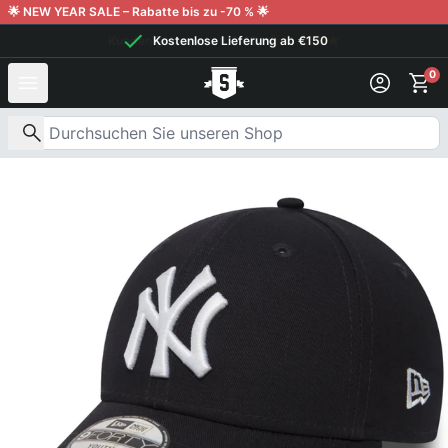
Weiter zum Inhalt
🌟 NEW YEAR SALE – Rabatte bis zu -70 % 🌟
Kostenlose Lieferung ab €150
0
Nach Produkten suchen