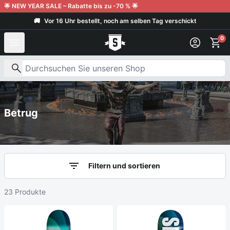
Weiter zum Inhalt
🌟 NEW YEAR SALE – Rabatte bis zu -70 % 🌟
🚚
Vor 16 Uhr bestellt, noch am selben Tag verschickt
0
Nach Produkten suchen
Betrug
Filtern und sortieren
23 Produkte