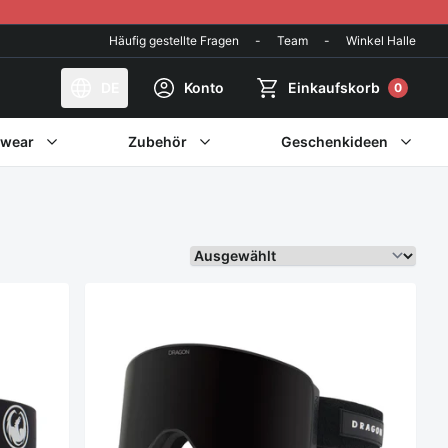
Häufig gestellte Fragen
-
Team
-
Winkel Halle
DE
Konto
Einkaufskorb
0
twear
Zubehör
Geschenkideen
Sortieren Sie weiter