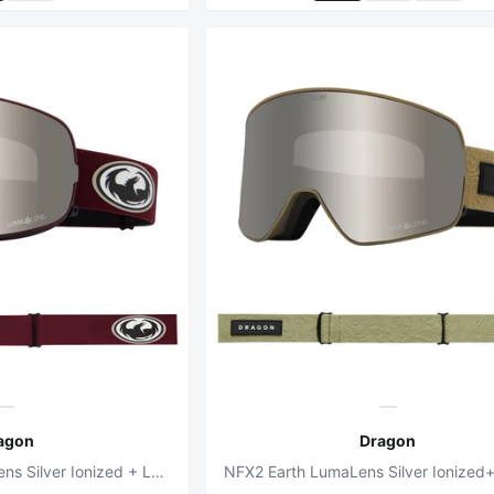
agon
Dragon
X2S Old Skool LumaLens Silver Ionized + LumaLens Amber Snowboard Goggles