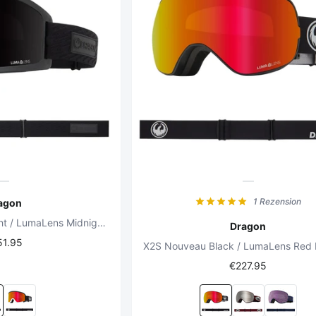
1 Rezension
agon
DX3 Plus OTG Midnight / LumaLens Midnight + LumaLens Violet
Dragon
51.95
€227.95