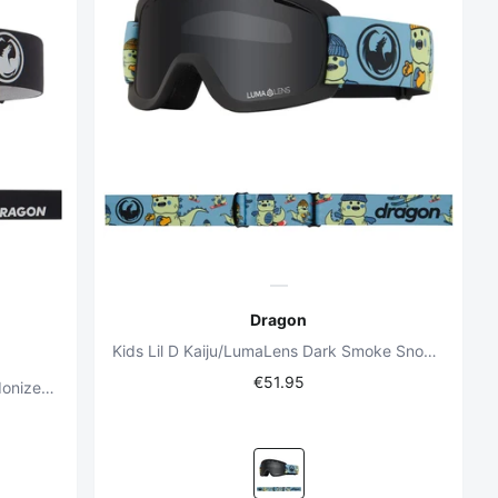
Dragon
Kids Lil D Kaiju/LumaLens Dark Smoke Snowboard Goggles
€51.95
X2S Nouveau Black / LumaLens Red Ionized + LumaLens Light Rose Snowboard Goggles