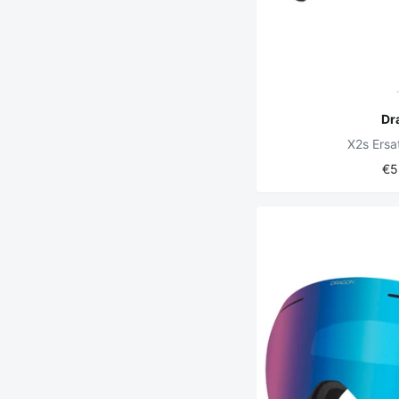
Dr
X2s Ersat
€5