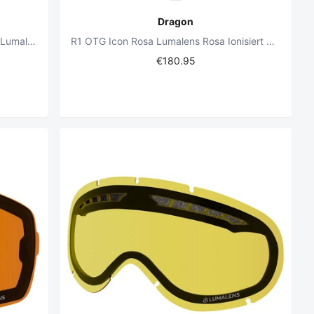
Dragon
D1 OTG Raw Lumalens Mitternacht + Lumalens Amber Objektiv
R1 OTG Icon Rosa Lumalens Rosa Ionisiert + Lumalens Mitternachtslinse
€180.95