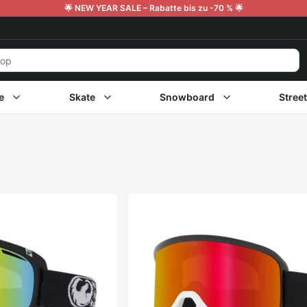
🌟 NEW YEAR SALE – Rabatte bis zu -70 % 🌟
e
Skate
Snowboard
Stree