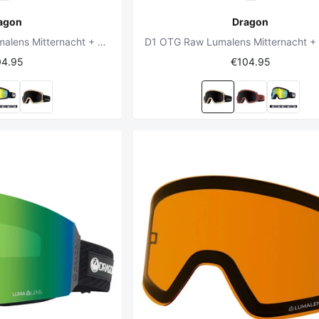
agon
Dragon
D1 OTG Cordovan Lumalens Mitternacht + Lumalens Amber Linse
04.95
€104.95