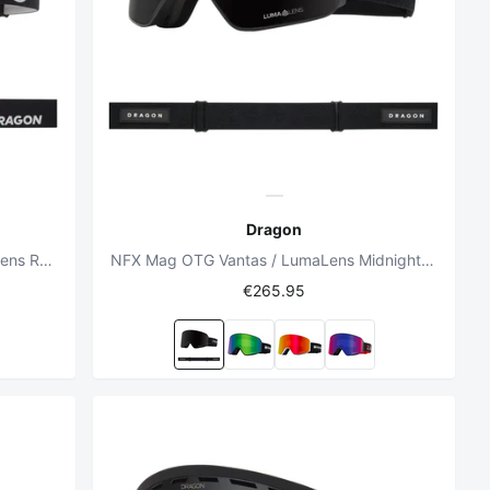
Dragon
DX3 Plus OTG Nouveau Black/LumaLens Red Ionized + LumaLens Dark Smoke Snowboard Goggles
NFX Mag OTG Vantas / LumaLens Midnight +LumaLens Violet Snowboard Goggles
€265.95