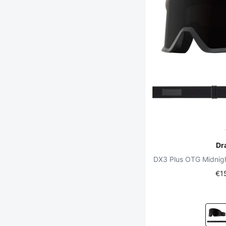
Dr
€1