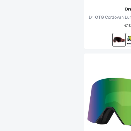
Dr
€1