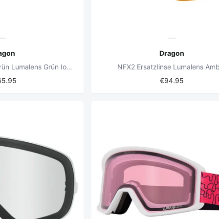
agon
Dragon
RVX MAG OTG Icon Grün Lumalens Grün Ionisiert + Lumalens Amber Linse
NFX2 Ersatzlinse Lumalens Am
65.95
€94.95