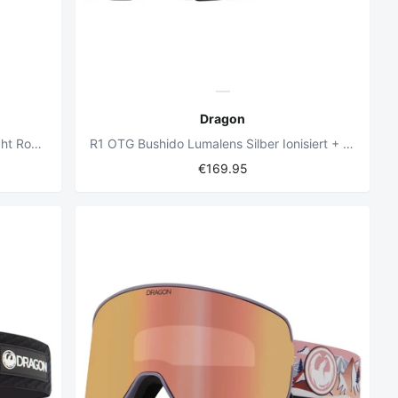
Dragon
Kinder DXT OTG Drippy Lumalens Light Rose Linse
R1 OTG Bushido Lumalens Silber Ionisiert + Lumalens Light Rose Objektiv
€169.95