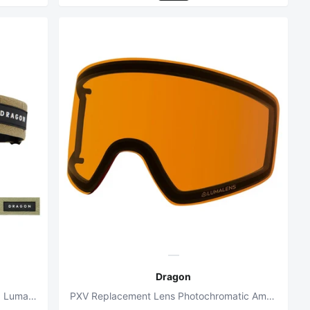
Dragon
NFX2 Earth LumaLens Silver Ionized+ LumaLens Amber Snowboard Goggles
PXV Replacement Lens Photochromatic Amber