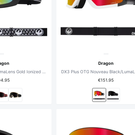
agon
Dragon
D1 OTG Mikkel 25 /LumaLens Gold Ionized + LumaLens Amber Snowboard Goggles
04.95
€151.95