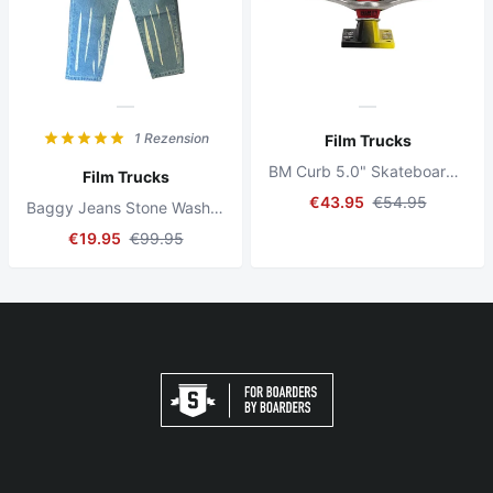
1 Rezension
Film Trucks
BM Curb 5.0" Skateboard Achsen
Film Trucks
€43.95
€54.95
Baggy Jeans Stone Wash Hellblau
€19.95
€99.95