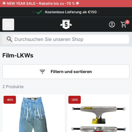
Weiter zum Inhalt
🌟 NEW YEAR SALE – Rabatte bis zu -70 % 🌟
Kunden geben uns 9,6/10
Kostenlose Lieferung ab €150
0
Nach Produkten suchen
Film-LKWs
Filtern und sortieren
2 Produkte
-80%
-20%