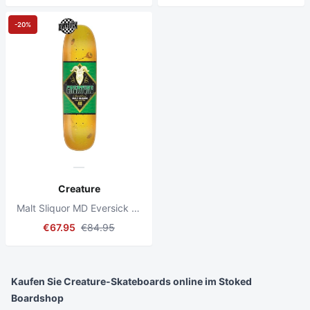
-20%
Creature
Malt Sliquor MD Eversick 8.625" Skateboard Deck
€67.95
€84.95
Kaufen Sie Creature-Skateboards online im Stoked
Boardshop