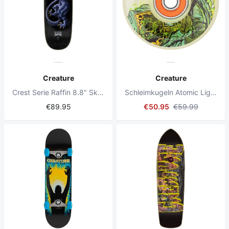
Creature
Creature
Crest Serie Raffin 8.8" Skateboard Deck
Schleimkugeln Atomic Light Ups OG Slime 60mm 78a
€89.95
€50.95
€59.99