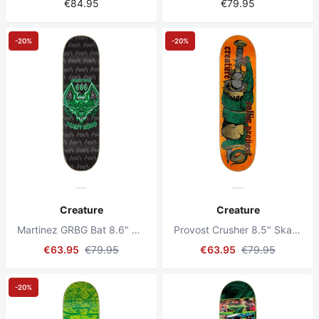
€84.95
€79.95
-20%
-20%
Creature
Creature
Martinez GRBG Bat 8.6" Skateboard Deck
Provost Crusher 8.5" Skateboard Deck
€63.95
€79.95
€63.95
€79.95
-20%