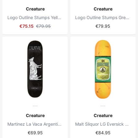
Creature
Creature
Logo Outline Stumps Yellow/ Green 8.25" Skateboard Deck
Logo Outline Stumps Green/ Light Green 8.6" Skateboard Deck
€75.15
€79.95
€79.95
Creature
Creature
Martinez La Vaca Argentina 8.6" Skateboard Deck
Malt Sliquor LG Eversick 8.625" Skateboard Deck
€69.95
€84.95