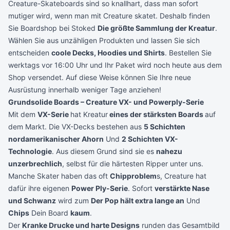
Creature-Skateboards sind so knallhart, dass man sofort
mutiger wird, wenn man mit Creature skatet. Deshalb finden
Sie Boardshop bei Stoked
Die größte Sammlung der Kreatur
.
Wählen Sie aus unzähligen Produkten und lassen Sie sich
entscheiden
coole Decks, Hoodies und Shirts
. Bestellen Sie
werktags vor 16:00 Uhr und Ihr Paket wird noch heute aus dem
Shop versendet. Auf diese Weise können Sie Ihre neue
Ausrüstung innerhalb weniger Tage anziehen!
Grundsolide Boards – Creature VX- und Powerply-Serie
Mit dem
VX-Serie
hat Kreatur
eines der stärksten Boards
auf
dem Markt. Die VX-Decks bestehen aus
5 Schichten
nordamerikanischer Ahorn
Und
2 Schichten VX-
Technologie
. Aus diesem Grund sind sie es
nahezu
unzerbrechlich
, selbst für die härtesten Ripper unter uns.
Manche Skater haben das oft
Chipproblem
s, Creature hat
dafür ihre eigenen
Power Ply-Serie
. Sofort
verstärkte Nase
und Schwanz
wird zum
Der Pop hält extra lange an
Und
Chips
Dein Board
kaum
.
Der
Kranke Drucke und harte Designs
runden das Gesamtbild