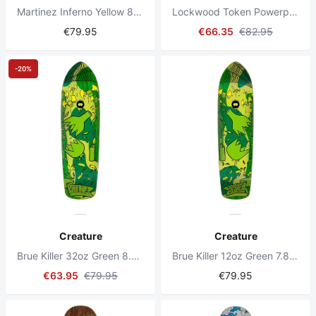
Martinez Inferno Yellow 8.6" Skateboard Deck
Lockwood Token Powerply Multi 8.25" Skateboard Deck
€79.95
€66.35
€82.95
-20%
Creature
Creature
Brue Killer 32oz Green 8.6" Skateboard Deck
Brue Killer 12oz Green 7.8" Skateboard Deck
€63.95
€79.95
€79.95