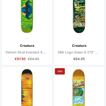
Creature
Creature
Demon Skull Everslick 8.59" Skateboard Deck
SBK Logo Green 8.375" Skateboard Deck
€67.95
€84.95
€84.95
-20%