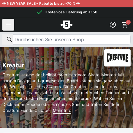
Weiter zum Inhalt
🌟 NEW YEAR SALE – Rabatte bis zu -70 % 🌟
Kostenlose Lieferung ab €150
0
Nach Produkten suchen
Kreatur
Creature ist eine der beliebtesten Hardcore-Skate-Marken. Mit
hartem Design und grundsoliden Boards stehen sie ganz oben auf
der Wunschliste jedes Skaters. Die Creature-Unholde – das
sogenannte Team – schrecken auch vor meterhohen Teichen und
den verrücktesten Hügelbomben nicht zurück. Wählen Sie ein
Deck, einen Hoodie oder ein cooles Shirt und treten Sie dem
Creature Fiends Club bei.
Mehr Info