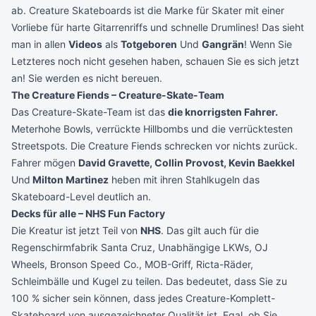
ab. Creature Skateboards ist die Marke für Skater mit einer
Vorliebe für harte Gitarrenriffs und schnelle Drumlines! Das sieht
man in allen
Videos
als
Totgeboren
Und
Gangrän
! Wenn Sie
Letzteres noch nicht gesehen haben, schauen Sie es sich jetzt
an! Sie werden es nicht bereuen.
The Creature Fiends – Creature-Skate-Team
Das Creature-Skate-Team ist das
die knorrigsten Fahrer.
Meterhohe Bowls, verrückte Hillbombs und die verrücktesten
Streetspots. Die Creature Fiends schrecken vor nichts zurück.
Fahrer mögen
David Gravette, Collin Provost, Kevin Baekkel
Und
Milton Martinez
heben mit ihren Stahlkugeln das
Skateboard-Level deutlich an.
Decks für alle – NHS Fun Factory
Die Kreatur ist jetzt Teil von
NHS
. Das gilt auch für die
Regenschirmfabrik
Santa Cruz
,
Unabhängige LKWs
,
OJ
Wheels
,
Bronson Speed ​​​​Co
.,
MOB-Griff
,
Ricta-Räder
,
Schleimbälle und
Kugel
zu teilen. Das bedeutet, dass Sie zu
100 % sicher sein können, dass jedes Creature-Komplett-
Skateboard von ausgezeichneter Qualität ist. Egal, ob Sie