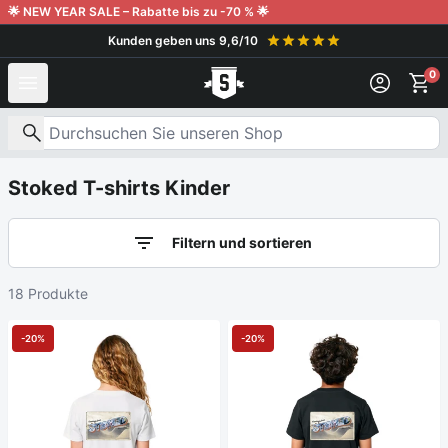
Weiter zum Inhalt
🌟 NEW YEAR SALE – Rabatte bis zu -70 % 🌟
Kunden geben uns 9,6/10
0
Nach Produkten suchen
Stoked T-shirts Kinder
Filtern und sortieren
18 Produkte
-20%
-20%