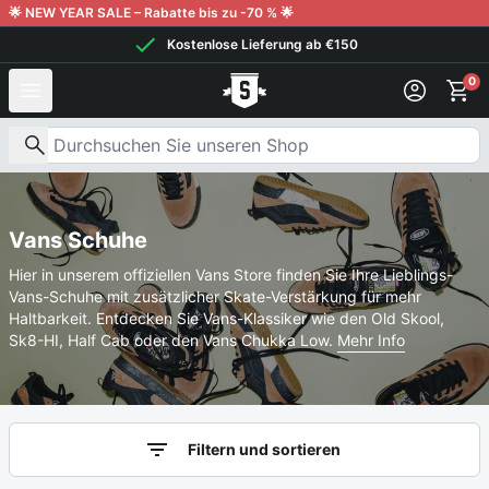
Weiter zum Inhalt
🌟 NEW YEAR SALE – Rabatte bis zu -70 % 🌟
Kostenlose Lieferung ab €150
0
Nach Produkten suchen
Vans Schuhe
Hier in unserem offiziellen Vans Store finden Sie Ihre Lieblings-
Vans-Schuhe mit zusätzlicher Skate-Verstärkung für mehr
Haltbarkeit. Entdecken Sie Vans-Klassiker wie den Old Skool,
Sk8-HI, Half Cab oder den Vans Chukka Low.
Mehr Info
Filtern und sortieren