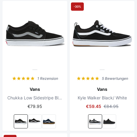
-30%
1 Rezension
5 Bewertungen
Vans
Vans
Chukka Low Sidestripe Black/Grey/White
Kyle Walker Black/ White
€79.95
€59.45
€84.95