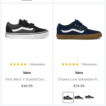
1 Rezension
1 Rezension
Vans
Vans
Kids Ward V (Suede/Canvas) Black/White
Chukka Low Sidestripe Navy/Gum
€49.95
€74.95