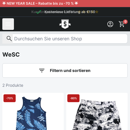
Weiter zum Inhalt
🌟 NEW YEAR SALE – Rabatte bis zu -70 % 🌟
Kunden geben uns 9,6/10
Kostenlose Lieferung ab €150
0
Nach Produkten suchen
WeSC
Filtern und sortieren
2 Produkte
-70%
-80%