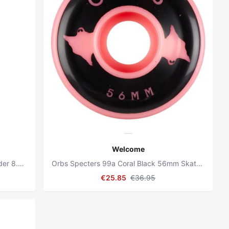
Welcome
Sloth Son Of Planchette Black/Lavender 8.375" Skateboard Deck
Orbs Specters 99a Coral Black 56mm Skateboard Wheels
€25.85
€36.95