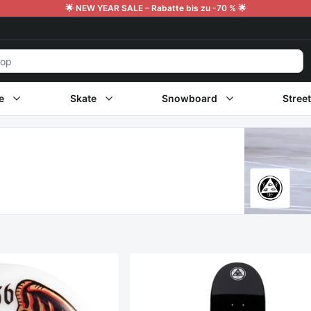
🌟 NEW YEAR SALE – Rabatte bis zu -70 % 🌟
e
Skate
Snowboard
Stree