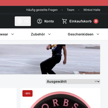
Häufig gestellte Fragen
-
Team
-
Winkel Halle
DE
Konto
Einkaufskorb
0
twear
Zubehör
Geschenkideen
Sortieren Sie weiter
-30%