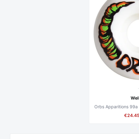
We
€24.4