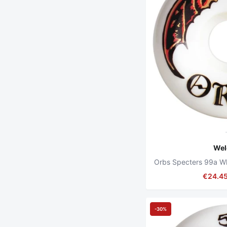
We
€24.4
-30%