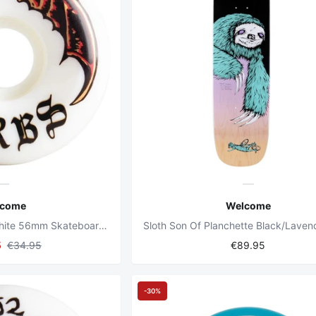
lcome
Welcome
Orbs Specters 99a White 56mm Skateboard Wheels
5
€34.95
€89.95
-30%