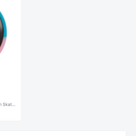
Orbs Apparitions 99a Pink/Blue 52mm Skateboard Wheels