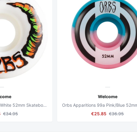
lcome
Welcome
Orbs Apparitions 99a White 52mm Skateboard Wheels
5
€34.95
€25.85
€36.95