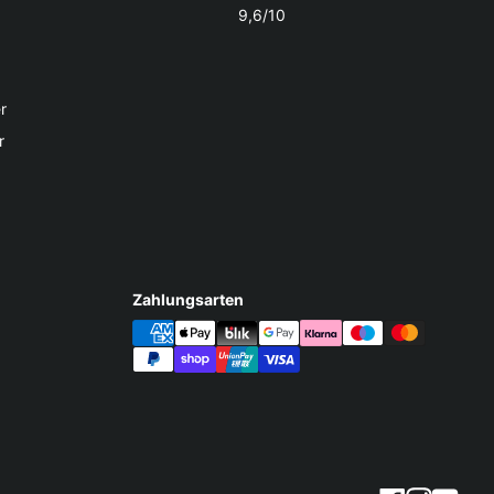
9,6/10
r
r
Zahlungsarten