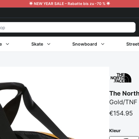
🌟 NEW YEAR SALE – Rabatte bis zu -70 % 🌟
e
Skate
Snowboard
Stree
The Nort
Gold/TNF 
€154.95
Kleur