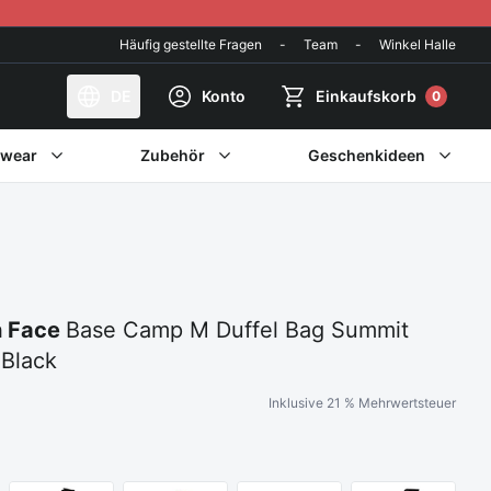
Häufig gestellte Fragen
-
Team
-
Winkel Halle
DE
Konto
Einkaufskorb
0
twear
Zubehör
Geschenkideen
h Face
Base Camp M Duffel Bag Summit
Black
Inklusive 21 % Mehrwertsteuer