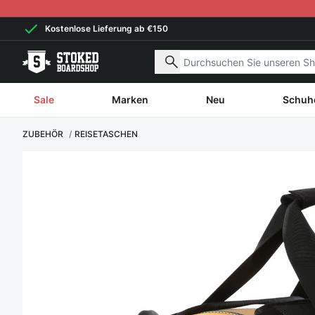
Weiter zum Inhalt
Kostenlose Lieferung ab €150
Nach Produkten suchen
Sale
Marken
Neu
Schuh
ZUBEHÖR
REISETASCHEN