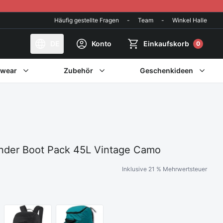
Häufig gestellte Fragen
-
Team
-
Winkel Halle
DE
Konto
Einkaufskorb
0
twear
Zubehör
Geschenkideen
nder Boot Pack 45L Vintage Camo
Inklusive 21 % Mehrwertsteuer