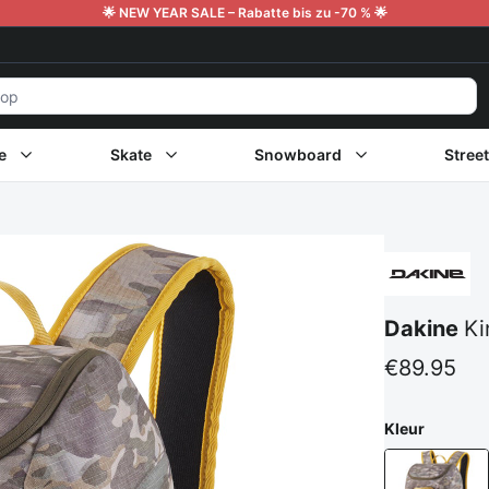
🌟 NEW YEAR SALE – Rabatte bis zu -70 % 🌟
e
Skate
Snowboard
Stree
Dakine
Ki
€89.95
Kleur