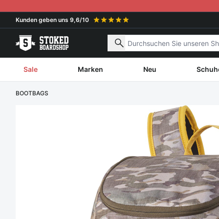
Weiter zum Inhalt
Kunden geben uns 9,6/10
Nach Produkten suchen
Sale
Marken
Neu
Schuh
BOOTBAGS