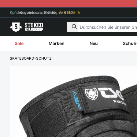
Weiter zum Inhalt
Kostenlose Lieferung ab €150
Nach Produkten suchen
Sale
Marken
Neu
Schuh
SKATEBOARD-SCHUTZ