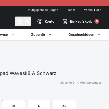
Häufig gestellte Fragen
-
Team
-
Winkel Halle
DE
Konto
Einkaufskorb
0
twear
Zubehör
Geschenkideen
pad Wavesk8 A Schwarz
Inklusive 21 % Mehrwertsteuer
M
L
XL