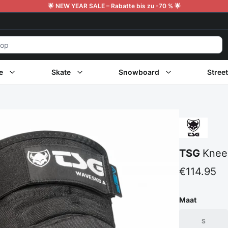
🌟 NEW YEAR SALE – Rabatte bis zu -70 % 🌟
e
Skate
Snowboard
Stree
TSG
Knee
€114.95
Maat
S