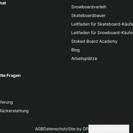
hat
Snowboardverleih
Skateboardbauer
Leitfaden für Skateboard-Käufe
Leitfaden für Snowboard-Käufe
Stoked Board Academy
Blog
Arbeitsplätze
llte Fragen
eferung
Rückerstattung
AGB
Datenschutz
Site by DP
Cookie-Einstellungen