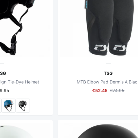
TSG
TSG
ign Tie-Dye Helmet
MTB Elbow Pad Dermis A Blac
9.95
€52.45
€74.95