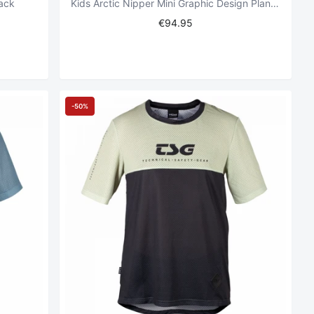
lack
Kids Arctic Nipper Mini Graphic Design Planet s-g
€94.95
-50%