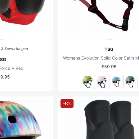
3 Bewertungen
TSG
TSG
€59.95
Force V Red
19.95
-30%