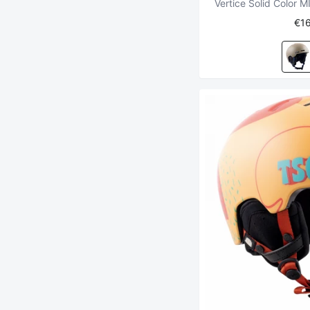
Vertice Solid Color 
€1