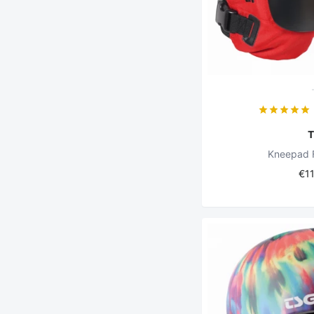
Kneepad 
€1