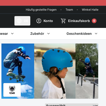
Häufig gestellte Fragen
-
Team
-
Winkel Halle
DE
Konto
Einkaufskorb
0
twear
Zubehör
Geschenkideen
Sortieren Sie weiter