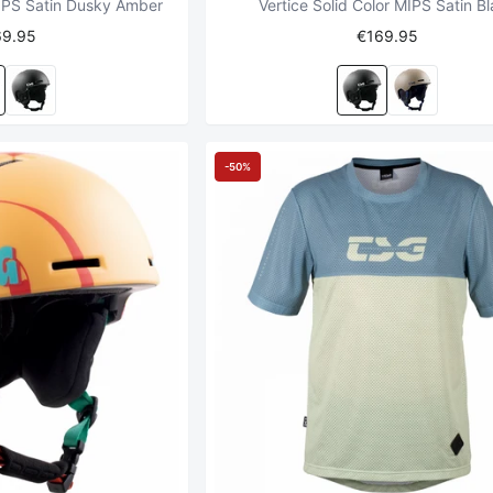
MIPS Satin Dusky Amber
Vertice Solid Color MIPS Satin B
69.95
€169.95
-50%