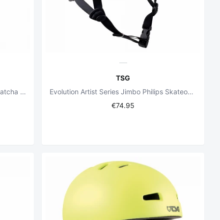
TSG
Womens Evolution Solid Color Satin Matcha Helmet
Evolution Artist Series Jimbo Philips Skateopus Helmet
€74.95