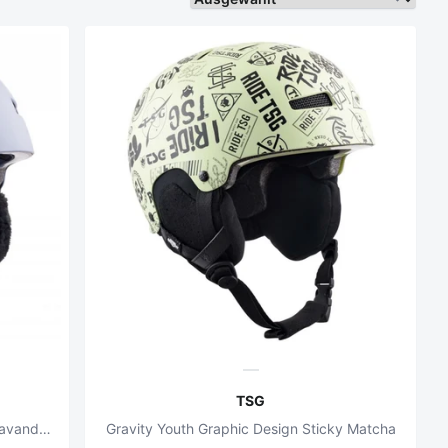
TSG
Womens Lotus 2.0 Solid Color Satin Lavandula
Gravity Youth Graphic Design Sticky Matcha