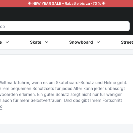
🌟 NEW YEAR SALE – Rabatte bis zu -70 % 🌟
e
Skate
Snowboard
Stree
 Weltmarktführer, wenn es um Skateboard-Schutz und Helme geht.
allem bequemen Schutzsets für jedes Alter kann jeder unbesorgt
oarden erlernen. Ein guter Schutz sorgt nicht nur für weniger
 auch für mehr Selbstvertrauen. Und das gibt Ihrem Fortschritt
fo