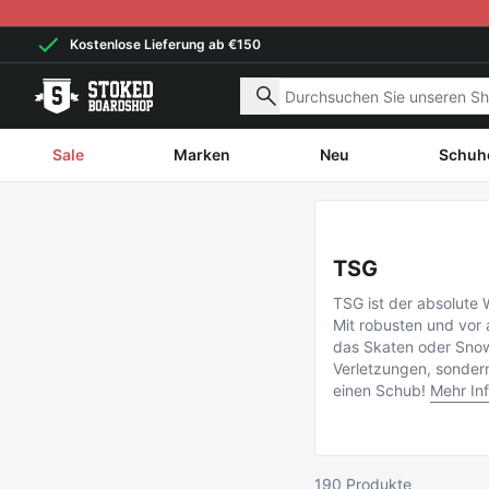
Weiter zum Inhalt
Kostenlose Lieferung ab €150
Nach Produkten suchen
Sale
Marken
Neu
Schuh
TSG
TSG ist der absolute
Mit robusten und vor 
das Skaten oder Snowb
Verletzungen, sondern
einen Schub!
Mehr In
190 Produkte