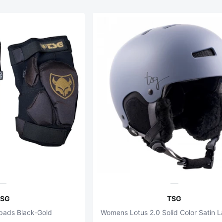
TSG
TSG
pads Black-Gold