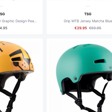
TSG
TSG
Arctic Nipper Maxi 2.0 Graphic Design Peachy Twist
Grip MTB Jersey Matcha Blu
4.95
€29.95
€59.95