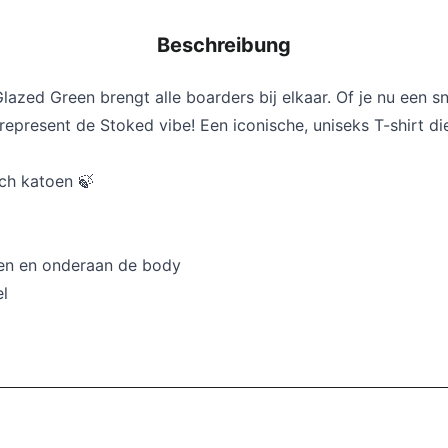
Beschreibung
azed Green brengt alle boarders bij elkaar. Of je nu een 
present de Stoked vibe! Een iconische, uniseks T-shirt di
sch katoen 🍃
wen en onderaan de body
l