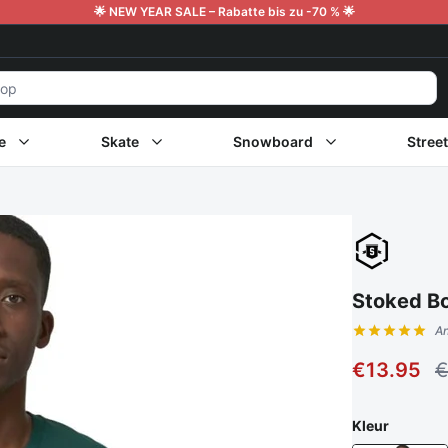
🌟 NEW YEAR SALE – Rabatte bis zu -70 % 🌟
e
Skate
Snowboard
Stree
Stoked B
A
Kundenbew
€13.95
€
Kleur