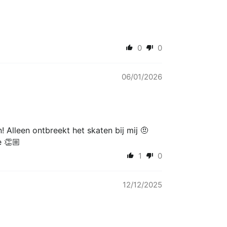
0
0
06/01/2026
Alleen ontbreekt het skaten bij mij 🤨
e 👏🏼
1
0
12/12/2025