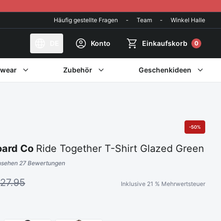
Häufig gestellte Fragen
-
Team
-
Winkel Halle
DE
Konto
Einkaufskorb
0
twear
Zubehör
Geschenkideen
-50%
oard Co
Ride Together T-Shirt Glazed Green
nsehen 27 Bewertungen
ertungen
27.95
Inklusive 21 % Mehrwertsteuer