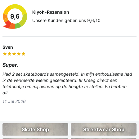
Kiyoh-Rezension
9,6
Unsere Kunden geben uns 9,6/10
Sven
Guy Stassen
Super.
top service
Had 2 set skateboards samengesteld. In mijn enthousiasme had
mooie kwaliteit en juiste pasvorm
ik de verkeerde wielen geselecteerd. Ik kreeg direct een
29 Jun 2026
telefoontje om mij hiervan op de hoogte te stellen. En hebben
dit...
11 Jul 2026
Skate Shop
Streetwear Shop