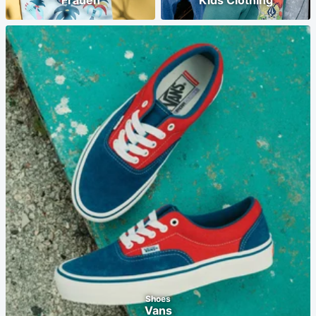
Frauen
Kids Clothing
Shoes
Vans