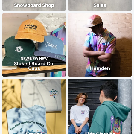
Snowboard Shop
Sales
NEW NEW NEW
Stoked Board Co.
Caps
Hemden