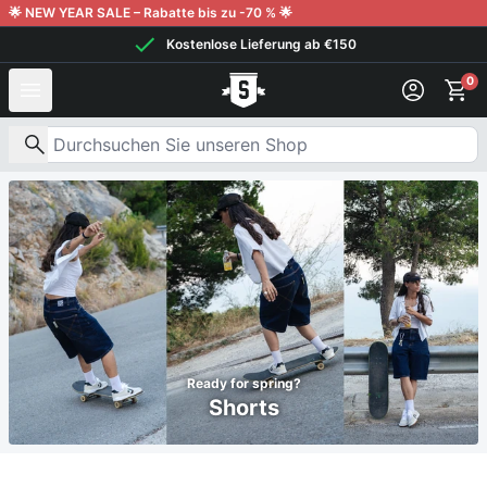
Weiter zum Inhalt
🌟 NEW YEAR SALE – Rabatte bis zu -70 % 🌟
Kostenlose Lieferung ab €150
0
Nach Produkten suchen
Ready for spring?
Shorts