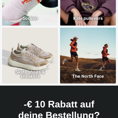
Socken
Kids pullovers
Skate shoes &
sneakers
The North Face
-€ 10 Rabatt auf
deine Bestellung?