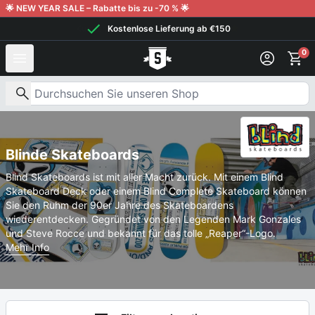
Weiter zum Inhalt
🌟 NEW YEAR SALE – Rabatte bis zu -70 % 🌟
Kostenlose Lieferung ab €150
0
Nach Produkten suchen
Blinde Skateboards
Blind Skateboards ist mit aller Macht zurück. Mit einem Blind
Skateboard Deck oder einem Blind Complete Skateboard können
Sie den Ruhm der 90er Jahre des Skateboardens
wiederentdecken. Gegründet von den Legenden Mark Gonzales
und Steve Rocce und bekannt für das tolle „Reaper“-Logo.
Mehr Info