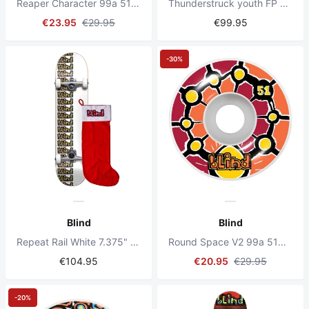
Reaper Character 99a 51mm Orange Skateboard Wheels
Thunderstruck youth FP Premium Multi complete 7.25"
€23.95
€29.95
€99.95
-30%
Blind
Blind
Repeat Rail White 7.375" Complete Skateboard
Round Space V2 99a 51mm Red/Orange Skateboard Wheels
€104.95
€20.95
€29.95
-20%