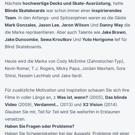
Nächste
hochwertige Decks und Skate-Ausrüstung
, hatte
Blinde Skateboards
war schon immer einer
inspirierendes
Team
. In den Anfangs- und Spitzenjahren waren es die Gäste
Mark Gonzales
,
Jason Lee
,
Jeron Wilson
Und
Danny Way
die
die Marke repräsentieren. Aber auch Talente wie
Jake Brown
,
Jake Duncombe
,
Sewa Kroutkov
Und
Yuto Horigome
lief für
Blind Skateboards.
Heute wird die Marke von Cody McEntire (Zahnstocher-Typ),
Kevin Romar, T.J. Rogers, Micky Papa, Jordan Maxham, Sora
Shirai, Nassim Lachhab und Jake Ilardi.
Für zusätzliche Motivation und Inspiration schauen Sie sich ihre
Filme in voller Länge an, z
Was ist, wenn?
(2005),
Das blinde
Video
(2009),
Verdammt…
(2013) und
X2 Vision
(2014).
Glauben Sie mir, Teil für Teil wird Sie weiterhin in Erstaunen
versetzen.
Haben Sie Fragen oder Probleme?
Haben Sie Schwierigkeiten bei der Auswahl, Probleme mit einer