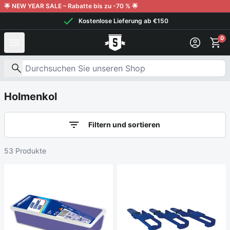
Weiter zum Inhalt
🌟 NEW YEAR SALE – Rabatte bis zu -70 % 🌟
Kostenlose Lieferung ab €150
0
Nach Produkten suchen
Holmenkol
Filtern und sortieren
53 Produkte