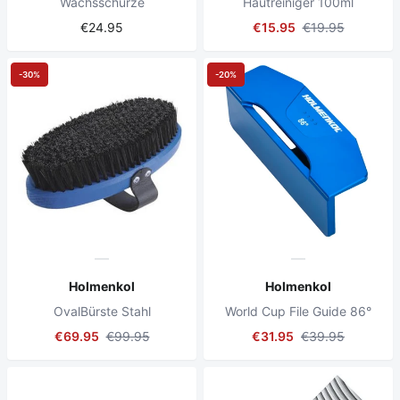
Wachsschürze
Hautreiniger 100ml
€24.95
€15.95
€19.95
-30%
-20%
Holmenkol
Holmenkol
OvalBürste Stahl
World Cup File Guide 86°
€69.95
€99.95
€31.95
€39.95