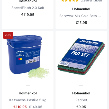
2 Bewertungen
Holmenkol
SpeedFinish 2.0 Kalt
Holmenkol
€119.95
Basewax Mix Cold Beta-Ultra 2x35g
€15.95
-20%
Holmenkol
Holmenkol
Kaltwachs-Pastille 5 kg
PadSet
€119.95
€149.95
€9.95