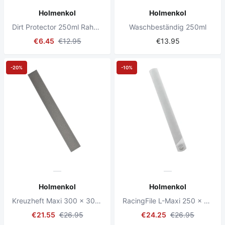
Holmenkol
Holmenkol
Dirt Protector 250ml Rahmenspray
Waschbeständig 250ml
€6.45
€12.95
€13.95
-20%
-10%
Holmenkol
Holmenkol
Kreuzheft Maxi 300 x 30 mm
RacingFile L-Maxi 250 x 25 mm
€21.55
€26.95
€24.25
€26.95