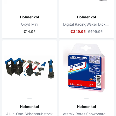
Holmenkol
Holmenkol
Oxyd Mini
Digital RacingWaxer Dickes Blech
€14.95
€349.95
€499.95
Holmenkol
Holmenkol
All-in-One-Skischraubstock
etamix Rotes Snowboard-Wachs 2x35g