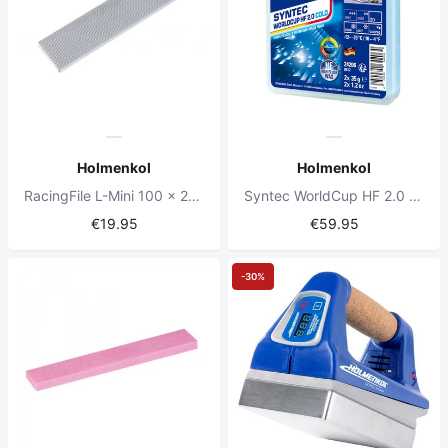
Holmenkol
Holmenkol
RacingFile L-Mini 100 x 25 mm
Syntec WorldCup HF 2.0 Kalt 2x35g Snowboard Wachs
€19.95
€59.95
-30%