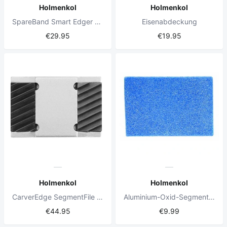
Holmenkol
Holmenkol
SpareBand Smart Edger Fein 5 Stück
Eisenabdeckung
€29.95
€19.95
Holmenkol
Holmenkol
CarverEdge SegmentFile HartMetall
Aluminium-Oxid-Segment-Stein
€44.95
€9.99