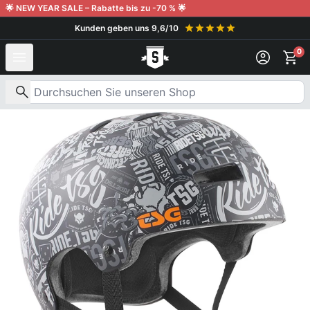
Weiter zum Inhalt
🌟 NEW YEAR SALE – Rabatte bis zu -70 % 🌟
Kunden geben uns 9,6/10
0
Nach Produkten suchen